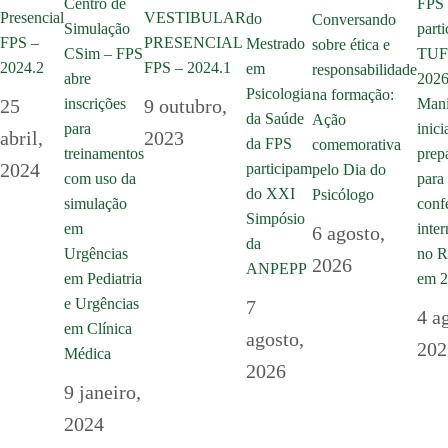
Centro de
FPS
Presencial
VESTIBULAR
do
Conversando
Simulação
parti
FPS –
PRESENCIAL
Mestrado
sobre ética e
CSim – FPS
TU
2024.2
FPS – 2024.1
em
responsabilidade
abre
2026
Psicologia
na formação:
inscrições
25
9 outubro,
Mani
da Saúde
Ação
para
inici
abril,
2023
da FPS
comemorativa
treinamentos
prep
2024
participam
pelo Dia do
com uso da
para 
do XXI
Psicólogo
simulação
conf
Simpósio
em
inte
6 agosto,
da
Urgências
no R
2026
ANPEPP
em Pediatria
em 
e Urgências
7
4 a
em Clínica
agosto,
202
Médica
2026
9 janeiro,
2024