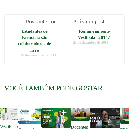
Post anterior
Próximo post
Estudantes de
Remanejamento
Farmácia são
Vestibular 2014.1
23 de dezembro de 2013
colaboradoras de
livro
19 de dezembro de 2013
VOCÊ TAMBÉM PODE GOSTAR
Vestibular
Docentes