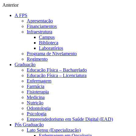
Anterior
A FPS
Apresentação
Financiamentos
Infraestrutura
Campus
Biblioteca
Laboratórios
Programa de Nivelamento
Regimento
Graduação
Educação Física – Bacharelado
Educação Física – Licenciatura
Enfermagem
Farmácia
Fisioterapia
Medicina
Nutrição
Odontologia
Psicologia
Empreendedorismo em Saúde Digital (EAD)
Pós Graduação
Lato Sensu (Especialização)
Enfermagem em Oncologia