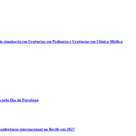
da simulação em Urgências em Pediatria e Urgências em Clínica Médica
 pelo Dia do Psicólogo
conferência internacional no Recife em 2027