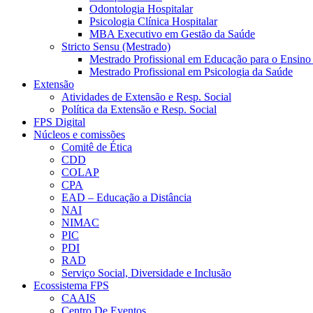
Odontologia Hospitalar
Psicologia Clínica Hospitalar
MBA Executivo em Gestão da Saúde
Stricto Sensu (Mestrado)
Mestrado Profissional em Educação para o Ensino
Mestrado Profissional em Psicologia da Saúde
Extensão
Atividades de Extensão e Resp. Social
Política da Extensão e Resp. Social
FPS Digital
Núcleos e comissões
Comitê de Ética
CDD
COLAP
CPA
EAD – Educação a Distância
NAI
NIMAC
PIC
PDI
RAD
Serviço Social, Diversidade e Inclusão
Ecossistema FPS
CAAIS
Centro De Eventos