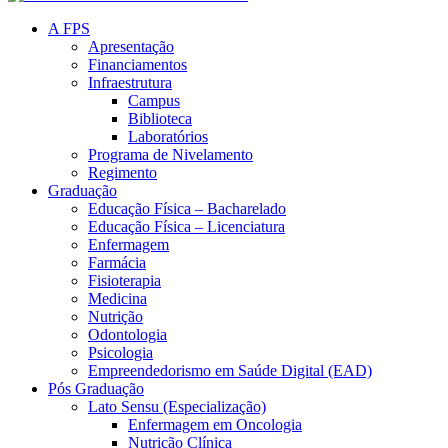
A FPS
Apresentação
Financiamentos
Infraestrutura
Campus
Biblioteca
Laboratórios
Programa de Nivelamento
Regimento
Graduação
Educação Física – Bacharelado
Educação Física – Licenciatura
Enfermagem
Farmácia
Fisioterapia
Medicina
Nutrição
Odontologia
Psicologia
Empreendedorismo em Saúde Digital (EAD)
Pós Graduação
Lato Sensu (Especialização)
Enfermagem em Oncologia
Nutrição Clínica