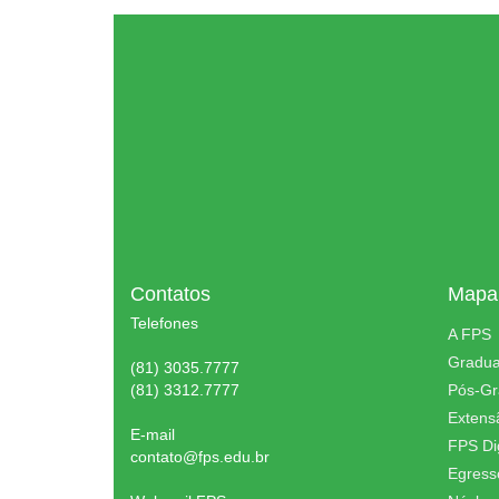
Contatos
Mapa 
Telefones
A FPS
Gradu
(81) 3035.7777
(81) 3312.7777
Pós-G
Extens
E-mail
FPS Dig
contato@fps.edu.br
Egress