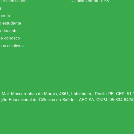
s e comissões
Clínica Odonto FPS
s
mento
o estudante
o docente
he conosco
sos seletivos
 Mal. Mascarenhas de Morais, 4861, Imbiribeira, Recife-PE. CEP: 51
ação Educacional de Ciências da Saúde – AECISA. CNPJ: 05.834.842/