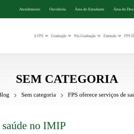
Atendimento
Ouvidoria
Área do Estudante
Área do Doc
A FPS
Graduação
Pós Graduação
Extensão
FPS Di
SEM CATEGORIA
Blog
Sem categoria
FPS oferece serviços de s
e saúde no IMIP