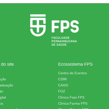
do site
Ecossistema FPS
Centro de Eventos
ação
CSIM
raduação
CAAIS
ão
FOZ
ital
Clínica Fisio FPS
os
Clínica Farma FPS