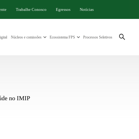
ente
Trabalhe Conosco
Egressos
Notícias
gital
Núcleos e comissões
Ecossistema FPS
Processos Seletivos
aúde no IMIP