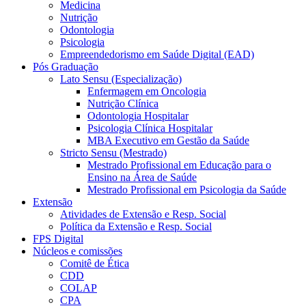
Medicina
Nutrição
Odontologia
Psicologia
Empreendedorismo em Saúde Digital (EAD)
Pós Graduação
Lato Sensu (Especialização)
Enfermagem em Oncologia
Nutrição Clínica
Odontologia Hospitalar
Psicologia Clínica Hospitalar
MBA Executivo em Gestão da Saúde
Stricto Sensu (Mestrado)
Mestrado Profissional em Educação para o
Ensino na Área de Saúde
Mestrado Profissional em Psicologia da Saúde
Extensão
Atividades de Extensão e Resp. Social
Política da Extensão e Resp. Social
FPS Digital
Núcleos e comissões
Comitê de Ética
CDD
COLAP
CPA