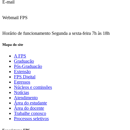
E-mail
contato@fps.edu.br
Webmail FPS
Acesse aqui o seu e-mail
Horário de funcionamento Segunda a sexta-feira 7h às 18h
Mapa do site
A FPS
Graduação
Pós-Graduação
Extensão
FPS Digital
Egressos
Núcleos e comissões
Notícias
Atendimento
Área do estudante
Área do docente
Trabalhe conosco
Processos seletivos