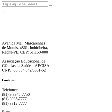
Não enviamos SPAM. “Ao fornecer seus dados, Você permite que a FPS
encaminhe notícias, novidades, promoções e eventos da FPS de forma mais
personalizada. Para mais informações, sugerimos que você acesse nossa
Política de Privacidade
.”
Avenida Mal. Mascarenhas
de Morais, 4861, Imbiribeira,
Recife-PE. CEP: 51.150-000
Associação Educacional de
Ciências da Saúde – AECISA
CNPJ: 05.834.842/0001-62
Contatos
Telefones:
(81) 9.8945-7750
(81) 3035-7777
(81) 3312-7777
E-mail
: