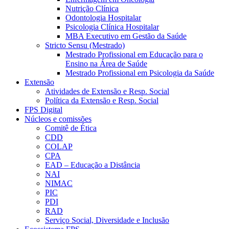
Nutrição Clínica
Odontologia Hospitalar
Psicologia Clínica Hospitalar
MBA Executivo em Gestão da Saúde
Stricto Sensu (Mestrado)
Mestrado Profissional em Educação para o
Ensino na Área de Saúde
Mestrado Profissional em Psicologia da Saúde
Extensão
Atividades de Extensão e Resp. Social
Política da Extensão e Resp. Social
FPS Digital
Núcleos e comissões
Comitê de Ética
CDD
COLAP
CPA
EAD – Educação a Distância
NAI
NIMAC
PIC
PDI
RAD
Serviço Social, Diversidade e Inclusão