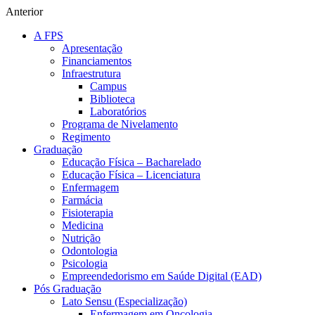
Anterior
A FPS
Apresentação
Financiamentos
Infraestrutura
Campus
Biblioteca
Laboratórios
Programa de Nivelamento
Regimento
Graduação
Educação Física – Bacharelado
Educação Física – Licenciatura
Enfermagem
Farmácia
Fisioterapia
Medicina
Nutrição
Odontologia
Psicologia
Empreendedorismo em Saúde Digital (EAD)
Pós Graduação
Lato Sensu (Especialização)
Enfermagem em Oncologia