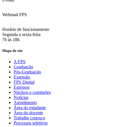
contato@fps.edu.br
Webmail FPS
Acesse aqui o seu e-mail
Horário de funcionamento
Segunda a sexta-feira
7h às 18h
Mapa do site
A FPS
Graduação
Pós-Graduação
Extensão
FPS Digital
Egressos
Núcleos e comissões
Notícias
Atendimento
Área do estudante
Área do docente
Trabalhe conosco
Processos seletivos