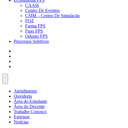
Ecossistema FPS
CAAIS
Centro De Eventos
CSIM – Centro De Simulação
FOZ
Farma FPS
Fisio FPS
Odonto FPS
Processos Seletivos
Atendimento
Ouvidoria
Área do Estudante
Área do Docente
Trabalhe Conosco
Egressos
Notícias