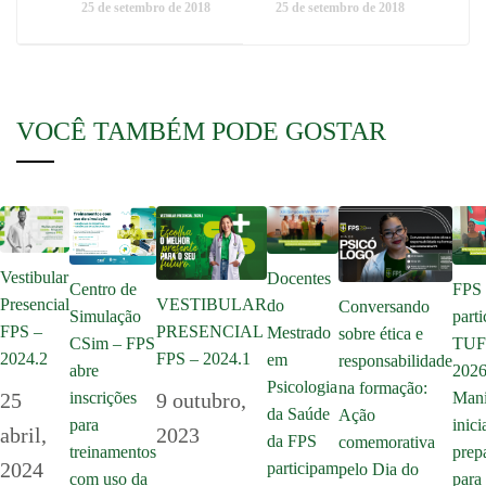
25 de setembro de 2018
25 de setembro de 2018
VOCÊ TAMBÉM PODE GOSTAR
Vestibular
Docentes
Centro de
FPS
Presencial
VESTIBULAR
do
Conversando
Simulação
parti
FPS –
PRESENCIAL
Mestrado
sobre ética e
CSim – FPS
TU
2024.2
FPS – 2024.1
em
responsabilidade
abre
2026
Psicologia
na formação:
inscrições
25
9 outubro,
Mani
da Saúde
Ação
para
inici
abril,
2023
da FPS
comemorativa
treinamentos
prep
2024
participam
pelo Dia do
com uso da
para 