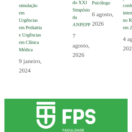
do XXI
Psicólogo
simulação
conf
Simpósio
em
inte
6 agosto,
da
Urgências
no R
2026
ANPEPP
em Pediatria
em 
e Urgências
7
4 a
em Clínica
agosto,
202
Médica
2026
9 janeiro,
2024