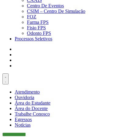
CAAIS
Centro De Eventos
CSIM – Centro De Simulação
FOZ
Farma FPS
Fisio FPS
Odonto FPS
Processos Seletivos
Atendimento
Ouvidoria
Área do Estudante
Área do Docente
Trabalhe Conosco
Egressos
Notícias