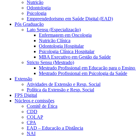
Nutrição
Odontologia
Psicologia
Empreendedorismo em Saúde Digital (EAD)
Pós Graduação
Lato Sensu (Especialização)
Enfermagem em Oncologia
Nutrição Clínica
Odontologia Hospitalar
Psicologia Clínica Hospitalar
MBA Executivo em Gestão da Saúde
Stricto Sensu (Mestrado)
Mestrado Profissional em Educação para o Ensino
Mestrado Profissional em Psicologia da Saúde
Extensão
Atividades de Extensão e Resp. Social
Política da Extensão e Resp. Social
FPS Digital
Núcleos e comissões
Comitê de Ética
CDD
COLAP
CPA
EAD – Educação a Distância
NAI