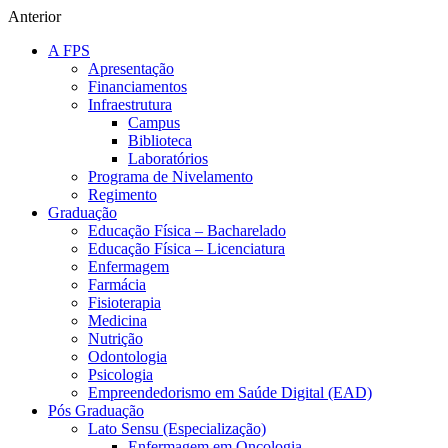
Anterior
A FPS
Apresentação
Financiamentos
Infraestrutura
Campus
Biblioteca
Laboratórios
Programa de Nivelamento
Regimento
Graduação
Educação Física – Bacharelado
Educação Física – Licenciatura
Enfermagem
Farmácia
Fisioterapia
Medicina
Nutrição
Odontologia
Psicologia
Empreendedorismo em Saúde Digital (EAD)
Pós Graduação
Lato Sensu (Especialização)
Enfermagem em Oncologia