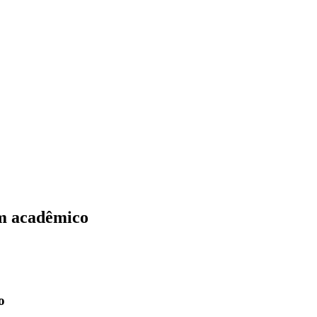
um acadêmico
o