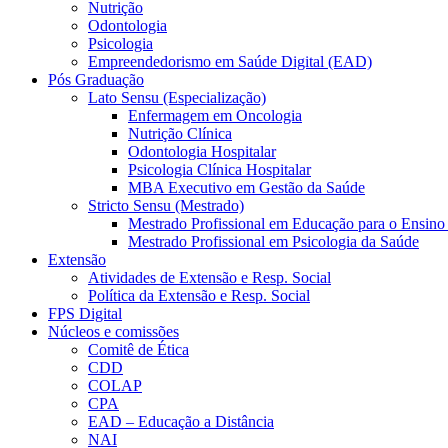
Nutrição
Odontologia
Psicologia
Empreendedorismo em Saúde Digital (EAD)
Pós Graduação
Lato Sensu (Especialização)
Enfermagem em Oncologia
Nutrição Clínica
Odontologia Hospitalar
Psicologia Clínica Hospitalar
MBA Executivo em Gestão da Saúde
Stricto Sensu (Mestrado)
Mestrado Profissional em Educação para o Ensino
Mestrado Profissional em Psicologia da Saúde
Extensão
Atividades de Extensão e Resp. Social
Política da Extensão e Resp. Social
FPS Digital
Núcleos e comissões
Comitê de Ética
CDD
COLAP
CPA
EAD – Educação a Distância
NAI