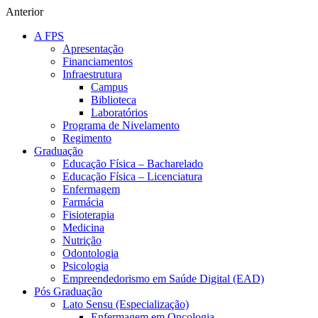
Anterior
A FPS
Apresentação
Financiamentos
Infraestrutura
Campus
Biblioteca
Laboratórios
Programa de Nivelamento
Regimento
Graduação
Educação Física – Bacharelado
Educação Física – Licenciatura
Enfermagem
Farmácia
Fisioterapia
Medicina
Nutrição
Odontologia
Psicologia
Empreendedorismo em Saúde Digital (EAD)
Pós Graduação
Lato Sensu (Especialização)
Enfermagem em Oncologia