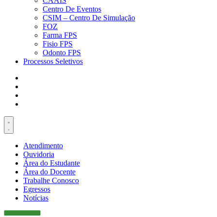
CAAIS
Centro De Eventos
CSIM – Centro De Simulação
FOZ
Farma FPS
Fisio FPS
Odonto FPS
Processos Seletivos
Atendimento
Ouvidoria
Área do Estudante
Área do Docente
Trabalhe Conosco
Egressos
Notícias