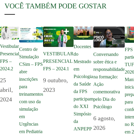
VOCÊ TAMBÉM PODE GOSTAR
Vestibular
Docentes
Centro de
FPS
Presencial
VESTIBULAR
do
Conversando
Simulação
parti
FPS –
PRESENCIAL
Mestrado
sobre ética e
CSim – FPS
TU
2024.2
FPS – 2024.1
em
responsabilidade
abre
2026
Psicologia
na formação:
inscrições
25
9 outubro,
Mani
da Saúde
Ação
para
inici
abril,
2023
da FPS
comemorativa
treinamentos
prep
2024
participam
pelo Dia do
com uso da
para 
do XXI
Psicólogo
simulação
conf
Simpósio
em
inte
6 agosto,
da
Urgências
no R
2026
ANPEPP
em Pediatria
em 