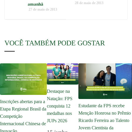
28 de maio de 2013
amanhã
27 de maio de 2013
VOCÊ TAMBÉM PODE GOSTAR
Destaque na
Natação: FPS
Inscrições abertas para a
Estudante da FPS recebe
conquista 12
Etapa Regional Brasil da
Menção Honrosa no Prêmio
medalhas nos
Competição
Ricardo Ferreira ao Talento
JUPs 2026
Internacional Chinesa de
Jovem Cientista da
Inovação
15 junho,