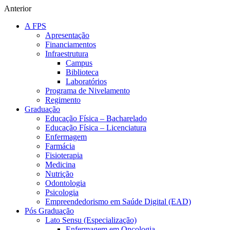
Anterior
A FPS
Apresentação
Financiamentos
Infraestrutura
Campus
Biblioteca
Laboratórios
Programa de Nivelamento
Regimento
Graduação
Educação Física – Bacharelado
Educação Física – Licenciatura
Enfermagem
Farmácia
Fisioterapia
Medicina
Nutrição
Odontologia
Psicologia
Empreendedorismo em Saúde Digital (EAD)
Pós Graduação
Lato Sensu (Especialização)
Enfermagem em Oncologia