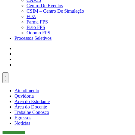
CAAIS
Centro De Eventos
CSIM – Centro De Simulação
FOZ
Farma FPS
Fisio FPS
Odonto FPS
Processos Seletivos
Atendimento
Ouvidoria
Área do Estudante
Área do Docente
Trabalhe Conosco
Egressos
Notícias