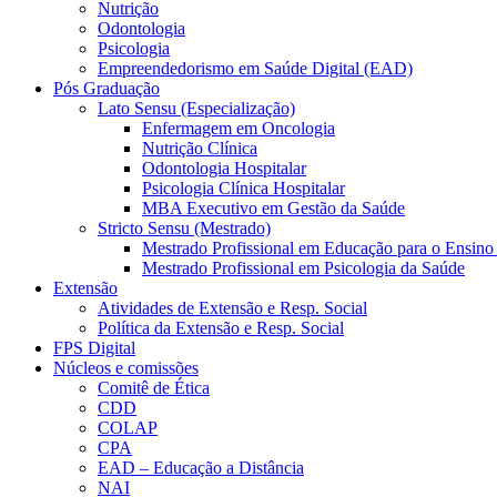
Nutrição
Odontologia
Psicologia
Empreendedorismo em Saúde Digital (EAD)
Pós Graduação
Lato Sensu (Especialização)
Enfermagem em Oncologia
Nutrição Clínica
Odontologia Hospitalar
Psicologia Clínica Hospitalar
MBA Executivo em Gestão da Saúde
Stricto Sensu (Mestrado)
Mestrado Profissional em Educação para o Ensino
Mestrado Profissional em Psicologia da Saúde
Extensão
Atividades de Extensão e Resp. Social
Política da Extensão e Resp. Social
FPS Digital
Núcleos e comissões
Comitê de Ética
CDD
COLAP
CPA
EAD – Educação a Distância
NAI