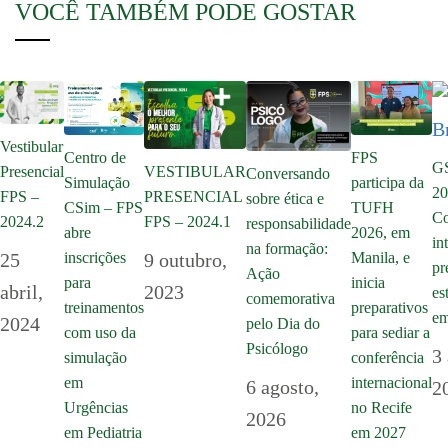
VOCÊ TAMBÉM PODE GOSTAR
Vestibular
Centro de
FPS
GS
Presencial
VESTIBULAR
Conversando
Simulação
participa da
20
FPS –
PRESENCIAL
sobre ética e
CSim – FPS
TUFH
Co
2024.2
FPS – 2024.1
responsabilidade
abre
2026, em
in
na formação:
inscrições
25
9 outubro,
Manila, e
pr
Ação
para
inicia
abril,
2023
es
comemorativa
treinamentos
preparativos
em
2024
pelo Dia do
com uso da
para sediar a
Psicólogo
3
simulação
conferência
em
internacional
6 agosto,
2
Urgências
no Recife
2026
em Pediatria
em 2027