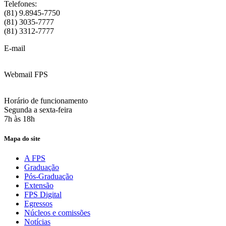
Telefones:
(81) 9.8945-7750
(81) 3035-7777
(81) 3312-7777
E-mail
:
contato@fps.edu.br
Webmail FPS
Acesse aqui o seu e-mail
Horário de funcionamento
Segunda a sexta-feira
7h às 18h
Mapa do site
A FPS
Graduação
Pós-Graduação
Extensão
FPS Digital
Egressos
Núcleos e comissões
Notícias