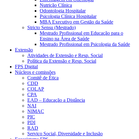
Nutrição Clínica
Odontologia Hospitalar
Psicologia Clínica Hospitalar
MBA Executivo em Gestão da Saúde
Stricto Sensu (Mestrado)
Mestrado Profissional em Educação para o
Ensino na Área de Saúde
Mestrado Profissional em Psicologia da Saúde
Extensão
Atividades de Extensão e Resp. Social
Política da Extensão e Resp. Social
FPS Digital
Núcleos e comissões
Comitê de Ética
CDD
COLAP
CPA
EAD – Educação a Distância
NAI
NIMAC
PIC
PDI
RAD
Serviço Social, Diversidade e Inclusão