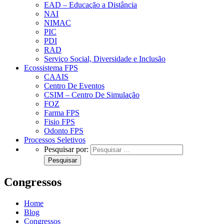
EAD – Educação a Distância
NAI
NIMAC
PIC
PDI
RAD
Serviço Social, Diversidade e Inclusão
Ecossistema FPS
CAAIS
Centro De Eventos
CSIM – Centro De Simulação
FOZ
Farma FPS
Fisio FPS
Odonto FPS
Processos Seletivos
Pesquisar por:
Congressos
Home
Blog
Congressos