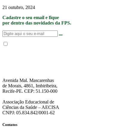
21 outubro, 2024
Cadastre o seu email e fique
por dentro das novidades da FPS.
Não enviamos SPAM. “Ao fornecer seus dados, Você permite que a FPS
encaminhe notícias, novidades, promoções e eventos da FPS de forma mais
personalizada. Para mais informações, sugerimos que você acesse nossa
Política de Privacidade
.”
Avenida Mal. Mascarenhas
de Morais, 4861, Imbiribeira,
Recife-PE. CEP: 51.150-000
Associação Educacional de
Ciências da Saúde – AECISA
CNPJ: 05.834.842/0001-62
Contatos