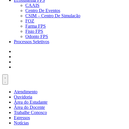
Ecossistema FPS
CAAIS
Centro De Eventos
CSIM – Centro De Simulação
FOZ
Farma FPS
Fisio FPS
Odonto FPS
Processos Seletivos
Atendimento
Ouvidoria
Área do Estudante
Área do Docente
Trabalhe Conosco
Egressos
Notícias