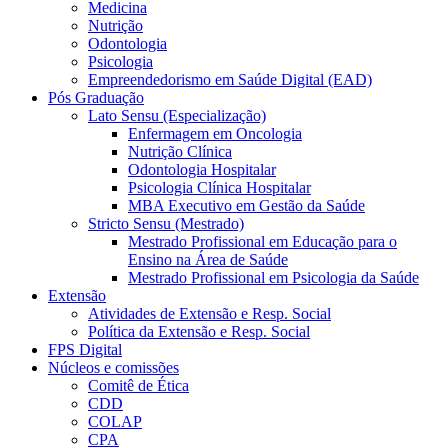
Medicina
Nutrição
Odontologia
Psicologia
Empreendedorismo em Saúde Digital (EAD)
Pós Graduação
Lato Sensu (Especialização)
Enfermagem em Oncologia
Nutrição Clínica
Odontologia Hospitalar
Psicologia Clínica Hospitalar
MBA Executivo em Gestão da Saúde
Stricto Sensu (Mestrado)
Mestrado Profissional em Educação para o
Ensino na Área de Saúde
Mestrado Profissional em Psicologia da Saúde
Extensão
Atividades de Extensão e Resp. Social
Política da Extensão e Resp. Social
FPS Digital
Núcleos e comissões
Comitê de Ética
CDD
COLAP
CPA