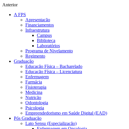
Anterior
A FPS
Apresentação
Financiamentos
Infraestrutura
Campus
Biblioteca
Laboratórios
Programa de Nivelamento
Regimento
Graduação
Educação Física – Bacharelado
Educação Física – Licenciatura
Enfermagem
Farmácia
Fisioterapia
Medicina
Nutrição
Odontologia
Psicologia
Empreendedorismo em Saúde Digital (EAD)
Pós Graduação
Lato Sensu (Especialização)
Enfermagem em Oncologia