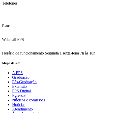
Telefones
(81) 3035.7777
(81) 3312.7777
E-mail
contato@fps.edu.br
Webmail FPS
Acesse aqui o seu e-mail
Horário de funcionamento Segunda a sexta-feira 7h às 18h
Mapa do site
A FPS
Graduação
Pós-Graduação
Extensão
FPS Digital
Egressos
Núcleos e comissões
Notícias
Atendimento