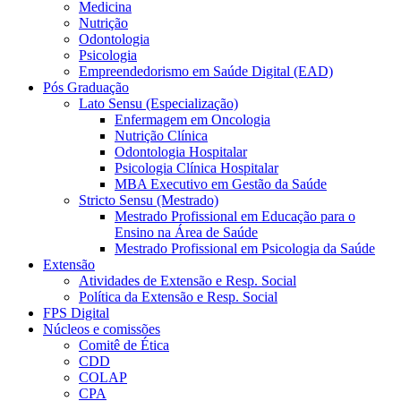
Medicina
Nutrição
Odontologia
Psicologia
Empreendedorismo em Saúde Digital (EAD)
Pós Graduação
Lato Sensu (Especialização)
Enfermagem em Oncologia
Nutrição Clínica
Odontologia Hospitalar
Psicologia Clínica Hospitalar
MBA Executivo em Gestão da Saúde
Stricto Sensu (Mestrado)
Mestrado Profissional em Educação para o
Ensino na Área de Saúde
Mestrado Profissional em Psicologia da Saúde
Extensão
Atividades de Extensão e Resp. Social
Política da Extensão e Resp. Social
FPS Digital
Núcleos e comissões
Comitê de Ética
CDD
COLAP
CPA