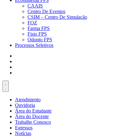
Ecossistema FPS
CAAIS
Centro De Eventos
CSIM – Centro De Simulação
FOZ
Farma FPS
Fisio FPS
Odonto FPS
Processos Seletivos
Atendimento
Ouvidoria
Área do Estudante
Área do Docente
Trabalhe Conosco
Egressos
Notícias