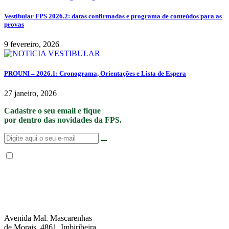
Vestibular FPS 2026.2: datas confirmadas e programa de conteúdos para as
provas
9 fevereiro, 2026
PROUNI – 2026.1: Cronograma, Orientações e Lista de Espera
27 janeiro, 2026
Cadastre o seu email e fique
por dentro das novidades da FPS.
Não enviamos SPAM. “Ao fornecer seus dados, Você permite que a FPS
encaminhe notícias, novidades, promoções e eventos da FPS de forma mais
personalizada. Para mais informações, sugerimos que você acesse nossa
Política de Privacidade
.”
Avenida Mal. Mascarenhas
de Morais, 4861, Imbiribeira,