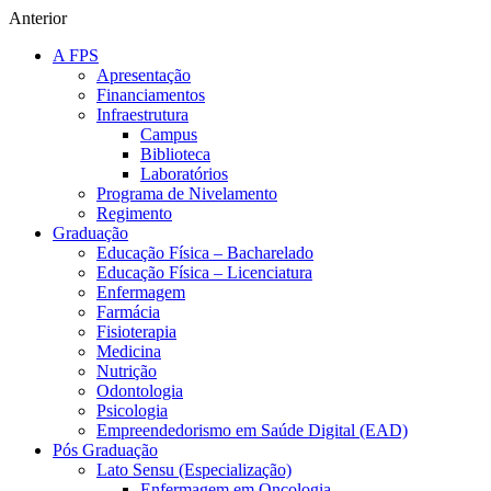
Anterior
A FPS
Apresentação
Financiamentos
Infraestrutura
Campus
Biblioteca
Laboratórios
Programa de Nivelamento
Regimento
Graduação
Educação Física – Bacharelado
Educação Física – Licenciatura
Enfermagem
Farmácia
Fisioterapia
Medicina
Nutrição
Odontologia
Psicologia
Empreendedorismo em Saúde Digital (EAD)
Pós Graduação
Lato Sensu (Especialização)
Enfermagem em Oncologia