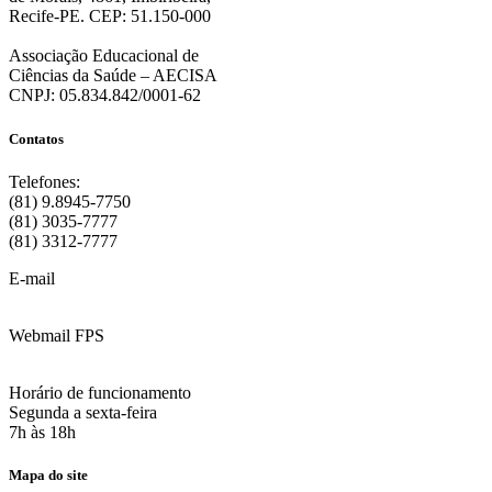
Recife-PE. CEP: 51.150-000
Associação Educacional de
Ciências da Saúde – AECISA
CNPJ: 05.834.842/0001-62
Contatos
Telefones:
(81) 9.8945-7750
(81) 3035-7777
(81) 3312-7777
E-mail
:
contato@fps.edu.br
Webmail FPS
Acesse aqui o seu e-mail
Horário de funcionamento
Segunda a sexta-feira
7h às 18h
Mapa do site