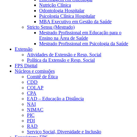
Nutrição Clínica
Odontologia Hospitalar
Psicologia Clínica Hospitalar
MBA Executivo em Gestão da Saúde
Stricto Sensu (Mestrado)
Mestrado Profissional em Educação para o
Ensino na Área de Saúde
Mestrado Profissional em Psicologia da Saúde
Extensão
Atividades de Extensão e Resp. Social
Política da Extensão e Resp. Social
FPS Digital
Núcleos e comissões
Comitê de Ética
CDD
COLAP
CPA
EAD – Educação a Distância
NAI
NIMAC
PIC
PDI
RAD
Serviço Social, Diversidade e Inclusão