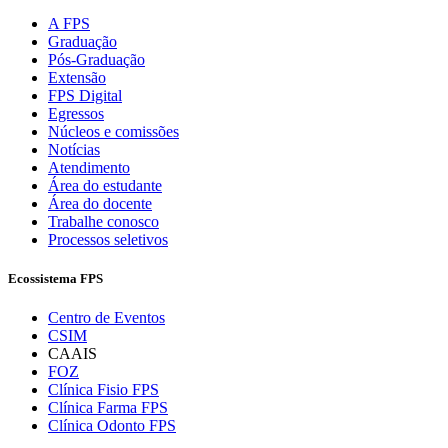
A FPS
Graduação
Pós-Graduação
Extensão
FPS Digital
Egressos
Núcleos e comissões
Notícias
Atendimento
Área do estudante
Área do docente
Trabalhe conosco
Processos seletivos
Ecossistema FPS
Centro de Eventos
CSIM
CAAIS
FOZ
Clínica Fisio FPS
Clínica Farma FPS
Clínica Odonto FPS