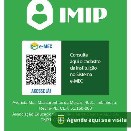
Avenida Mal. Mascarenhas de Morais, 4861, Imbiribeira,
Recife-PE. CEP: 51.150-000
Associação Educacional de Ciências da Saúde – AECISA.
CNPJ: 05.834.842/0001-62