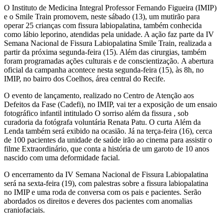
O Instituto de Medicina Integral Professor Fernando Figueira (IMIP)
e o Smile Train promovem, neste sábado (13), um mutirão para
operar 25 crianças com fissura labiopalatina, também conhecida
como lábio leporino, atendidas pela unidade. A ação faz parte da IV
Semana Nacional de Fissura Labiopalatina Smile Train, realizada a
partir da próxima segunda-feira (15). Além das cirurgias, também
foram programadas ações culturais e de conscientização. A abertura
oficial da campanha acontece nesta segunda-feira (15), às 8h, no
IMIP, no bairro dos Coelhos, área central do Recife.
O evento de lançamento, realizado no Centro de Atenção aos
Defeitos da Fase (Cadefi), no IMIP, vai ter a exposição de um ensaio
fotográfico infantil intitulado O sorriso além da fissura , sob
curadoria da fotógrafa voluntária Renata Patu. O curta Além da
Lenda também será exibido na ocasião. Já na terça-feira (16), cerca
de 100 pacientes da unidade de saúde irão ao cinema para assistir o
filme Extraordinário, que conta a história de um garoto de 10 anos
nascido com uma deformidade facial.
O encerramento da IV Semana Nacional de Fissura Labiopalatina
será na sexta-feira (19), com palestras sobre a fissura labiopalatina
no IMIP e uma roda de conversa com os pais e pacientes. Serão
abordados os direitos e deveres dos pacientes com anomalias
craniofaciais.