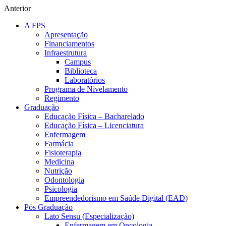
Anterior
A FPS
Apresentação
Financiamentos
Infraestrutura
Campus
Biblioteca
Laboratórios
Programa de Nivelamento
Regimento
Graduação
Educação Física – Bacharelado
Educação Física – Licenciatura
Enfermagem
Farmácia
Fisioterapia
Medicina
Nutrição
Odontologia
Psicologia
Empreendedorismo em Saúde Digital (EAD)
Pós Graduação
Lato Sensu (Especialização)
Enfermagem em Oncologia