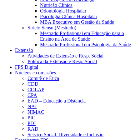
Nutrição Clínica
Odontologia Hospitalar
Psicologia Clínica Hospitalar
MBA Executivo em Gestão da Saúde
Stricto Sensu (Mestrado)
Mestrado Profissional em Educação para o
Ensino na Área de Saúde
Mestrado Profissional em Psicologia da Saúde
Extensão
Atividades de Extensão e Resp. Social
Política da Extensão e Resp. Social
FPS Digital
Núcleos e comissões
Comitê de Ética
CDD
COLAP
CPA
EAD – Educação a Distância
NAI
NIMAC
PIC
PDI
RAD
Serviço Social, Diversidade e Inclusão