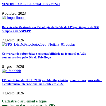
VESTIBULAR PRESENCIAL FPS – 2024.1
9 outubro, 2023
Docentes do Mestrado em Psicologia da Saúde da FPS participam do XXI
Simpósio da ANPEPP
7 agosto, 2026
Conversando sobre ética e responsabilidade na formação: Ação
comemorativa pelo Dia do Psicólogo
6 agosto, 2026
FPS participa da TUFH 2026, em Manila, e inicia preparativos para sediar
a conferência internacional no Recife em 2027
4 agosto, 2026
Cadastre o seu email e fique
por dentro das novidades da FPS.