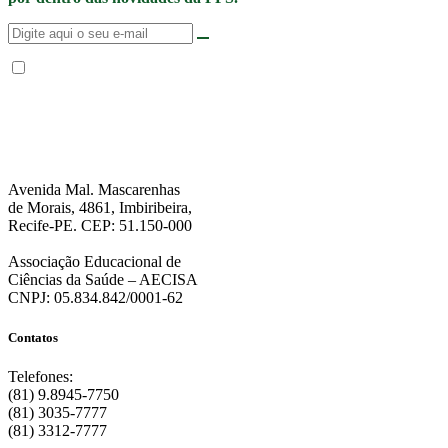
Não enviamos SPAM. “Ao fornecer seus dados, Você permite que a FPS
encaminhe notícias, novidades, promoções e eventos da FPS de forma mais
personalizada. Para mais informações, sugerimos que você acesse nossa
Política de Privacidade
.”
Avenida Mal. Mascarenhas
de Morais, 4861, Imbiribeira,
Recife-PE. CEP: 51.150-000
Associação Educacional de
Ciências da Saúde – AECISA
CNPJ: 05.834.842/0001-62
Contatos
Telefones:
(81) 9.8945-7750
(81) 3035-7777
(81) 3312-7777