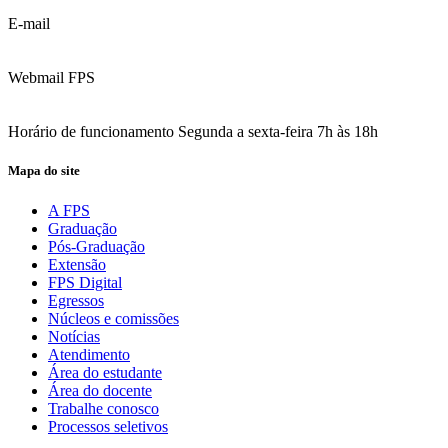
E-mail
contato@fps.edu.br
Webmail FPS
Acesse aqui o seu e-mail
Horário de funcionamento Segunda a sexta-feira 7h às 18h
Mapa do site
A FPS
Graduação
Pós-Graduação
Extensão
FPS Digital
Egressos
Núcleos e comissões
Notícias
Atendimento
Área do estudante
Área do docente
Trabalhe conosco
Processos seletivos