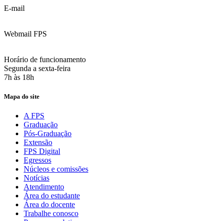
E-mail
:
contato@fps.edu.br
Webmail FPS
Acesse aqui o seu e-mail
Horário de funcionamento
Segunda a sexta-feira
7h às 18h
Mapa do site
A FPS
Graduação
Pós-Graduação
Extensão
FPS Digital
Egressos
Núcleos e comissões
Notícias
Atendimento
Área do estudante
Área do docente
Trabalhe conosco