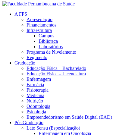
A FPS
Apresentação
Financiamentos
Infraestrutura
Campus
Biblioteca
Laboratórios
Programa de Nivelamento
Regimento
Graduação
Educação Física – Bacharelado
Educação Física – Licenciatura
Enfermagem
Farmácia
Fisioterapia
Medicina
Nutrição
Odontologia
Psicologia
Empreendedorismo em Saúde Digital (EAD)
Pós Graduação
Lato Sensu (Especialização)
Enfermagem em Oncologia