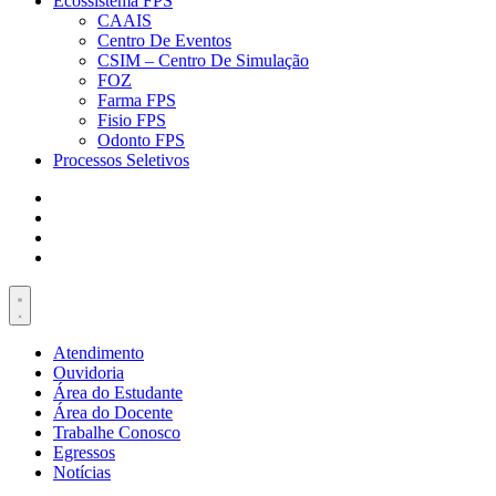
Ecossistema FPS
CAAIS
Centro De Eventos
CSIM – Centro De Simulação
FOZ
Farma FPS
Fisio FPS
Odonto FPS
Processos Seletivos
Atendimento
Ouvidoria
Área do Estudante
Área do Docente
Trabalhe Conosco
Egressos
Notícias