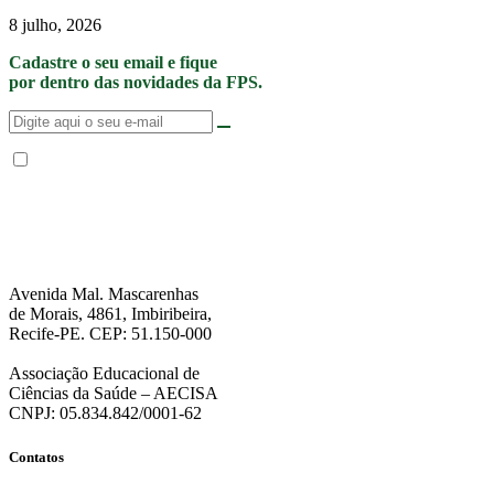
8 julho, 2026
Cadastre o seu email e fique
por dentro das novidades da FPS.
Não enviamos SPAM. “Ao fornecer seus dados, Você permite que a FPS
encaminhe notícias, novidades, promoções e eventos da FPS de forma mais
personalizada. Para mais informações, sugerimos que você acesse nossa
Política de Privacidade
.”
Avenida Mal. Mascarenhas
de Morais, 4861, Imbiribeira,
Recife-PE. CEP: 51.150-000
Associação Educacional de
Ciências da Saúde – AECISA
CNPJ: 05.834.842/0001-62
Contatos