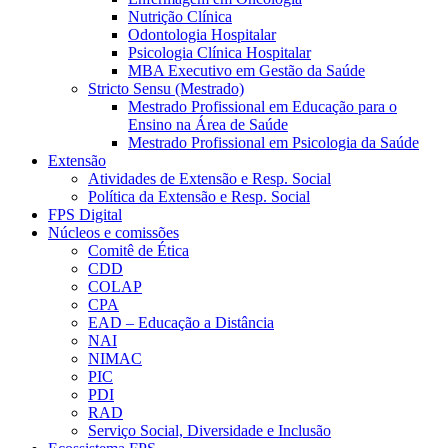
Nutrição Clínica
Odontologia Hospitalar
Psicologia Clínica Hospitalar
MBA Executivo em Gestão da Saúde
Stricto Sensu (Mestrado)
Mestrado Profissional em Educação para o
Ensino na Área de Saúde
Mestrado Profissional em Psicologia da Saúde
Extensão
Atividades de Extensão e Resp. Social
Política da Extensão e Resp. Social
FPS Digital
Núcleos e comissões
Comitê de Ética
CDD
COLAP
CPA
EAD – Educação a Distância
NAI
NIMAC
PIC
PDI
RAD
Serviço Social, Diversidade e Inclusão