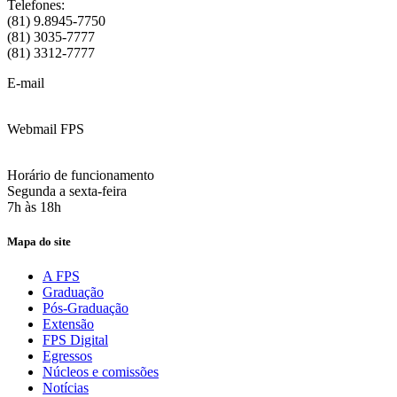
Telefones:
(81) 9.8945-7750
(81) 3035-7777
(81) 3312-7777
E-mail
:
contato@fps.edu.br
Webmail FPS
Acesse aqui o seu e-mail
Horário de funcionamento
Segunda a sexta-feira
7h às 18h
Mapa do site
A FPS
Graduação
Pós-Graduação
Extensão
FPS Digital
Egressos
Núcleos e comissões
Notícias