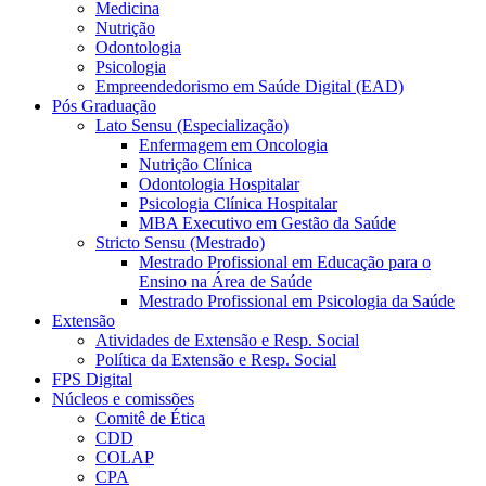
Medicina
Nutrição
Odontologia
Psicologia
Empreendedorismo em Saúde Digital (EAD)
Pós Graduação
Lato Sensu (Especialização)
Enfermagem em Oncologia
Nutrição Clínica
Odontologia Hospitalar
Psicologia Clínica Hospitalar
MBA Executivo em Gestão da Saúde
Stricto Sensu (Mestrado)
Mestrado Profissional em Educação para o
Ensino na Área de Saúde
Mestrado Profissional em Psicologia da Saúde
Extensão
Atividades de Extensão e Resp. Social
Política da Extensão e Resp. Social
FPS Digital
Núcleos e comissões
Comitê de Ética
CDD
COLAP
CPA