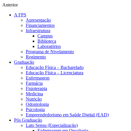
Anterior
A FPS
Apresentação
Financiamentos
Infraestrutura
Campus
Biblioteca
Laboratórios
Programa de Nivelamento
Regimento
Graduação
Educação Física – Bacharelado
Educação Física – Licenciatura
Enfermagem
Farmácia
Fisioterapia
Medicina
Nutrição
Odontologia
Psicologia
Empreendedorismo em Saúde Digital (EAD)
Pós Graduação
Lato Sensu (Especialização)
Enfermagem em Oncologia