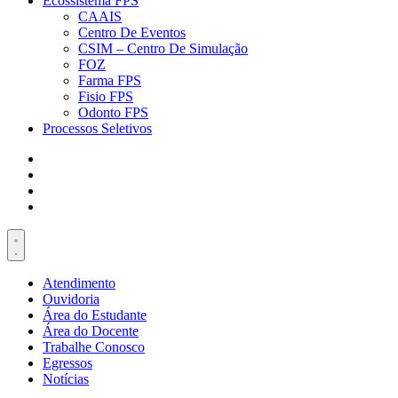
Ecossistema FPS
CAAIS
Centro De Eventos
CSIM – Centro De Simulação
FOZ
Farma FPS
Fisio FPS
Odonto FPS
Processos Seletivos
Atendimento
Ouvidoria
Área do Estudante
Área do Docente
Trabalhe Conosco
Egressos
Notícias