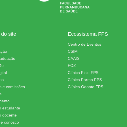
do site
Ecossistema FPS
Centro de Eventos
ação
CSIM
raduação
CAAIS
ão
FOZ
ital
Clínica Fisio FPS
os
Clínica Farma FPS
s e comissões
Clínica Odonto FPS
s
mento
o estudante
o docente
he conosco