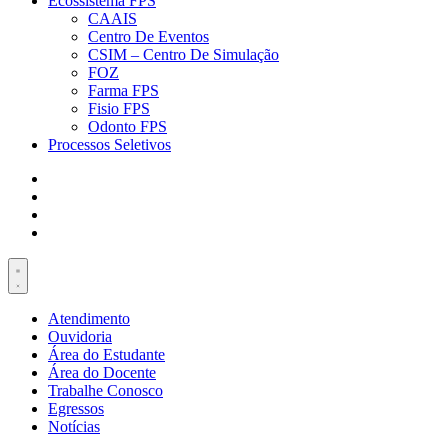
Ecossistema FPS
CAAIS
Centro De Eventos
CSIM – Centro De Simulação
FOZ
Farma FPS
Fisio FPS
Odonto FPS
Processos Seletivos
Atendimento
Ouvidoria
Área do Estudante
Área do Docente
Trabalhe Conosco
Egressos
Notícias