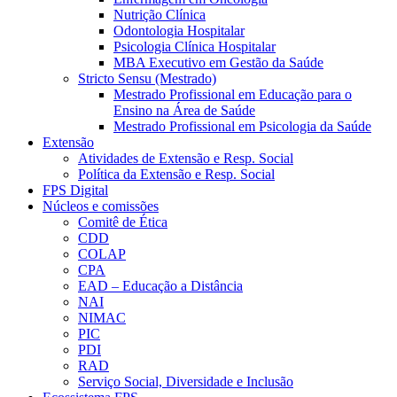
Nutrição Clínica
Odontologia Hospitalar
Psicologia Clínica Hospitalar
MBA Executivo em Gestão da Saúde
Stricto Sensu (Mestrado)
Mestrado Profissional em Educação para o
Ensino na Área de Saúde
Mestrado Profissional em Psicologia da Saúde
Extensão
Atividades de Extensão e Resp. Social
Política da Extensão e Resp. Social
FPS Digital
Núcleos e comissões
Comitê de Ética
CDD
COLAP
CPA
EAD – Educação a Distância
NAI
NIMAC
PIC
PDI
RAD
Serviço Social, Diversidade e Inclusão