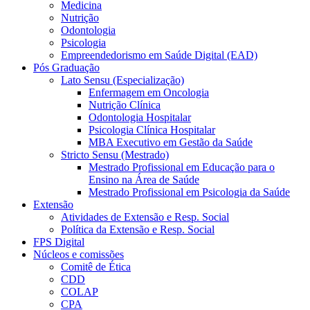
Medicina
Nutrição
Odontologia
Psicologia
Empreendedorismo em Saúde Digital (EAD)
Pós Graduação
Lato Sensu (Especialização)
Enfermagem em Oncologia
Nutrição Clínica
Odontologia Hospitalar
Psicologia Clínica Hospitalar
MBA Executivo em Gestão da Saúde
Stricto Sensu (Mestrado)
Mestrado Profissional em Educação para o
Ensino na Área de Saúde
Mestrado Profissional em Psicologia da Saúde
Extensão
Atividades de Extensão e Resp. Social
Política da Extensão e Resp. Social
FPS Digital
Núcleos e comissões
Comitê de Ética
CDD
COLAP
CPA