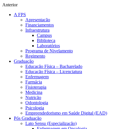
Anterior
A FPS
Apresentação
Financiamentos
Infraestrutura
Campus
Biblioteca
Laboratórios
Programa de Nivelamento
Regimento
Graduação
Educação Física – Bacharelado
Educação Física – Licenciatura
Enfermagem
Farmácia
Fisioterapia
Medicina
Nutrição
Odontologia
Psicologia
Empreendedorismo em Saúde Digital (EAD)
Pós Graduação
Lato Sensu (Especialização)
Enfermagem em Oncologia