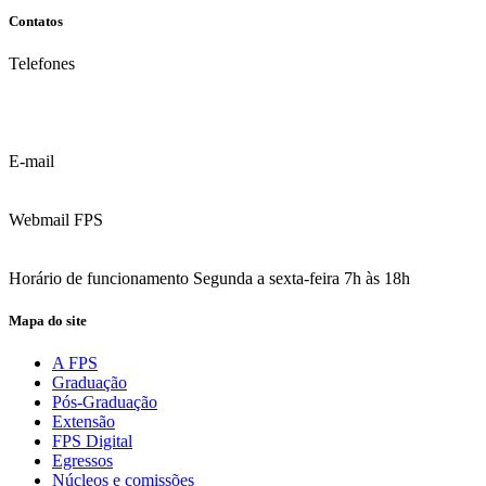
Contatos
Telefones
(81) 3035.7777
(81) 3312.7777
E-mail
contato@fps.edu.br
Webmail FPS
Acesse aqui o seu e-mail
Horário de funcionamento Segunda a sexta-feira 7h às 18h
Mapa do site
A FPS
Graduação
Pós-Graduação
Extensão
FPS Digital
Egressos
Núcleos e comissões