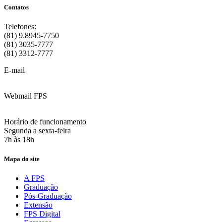
Contatos
Telefones:
(81) 9.8945-7750
(81) 3035-7777
(81) 3312-7777
E-mail
:
contato@fps.edu.br
Webmail FPS
Acesse aqui o seu e-mail
Horário de funcionamento
Segunda a sexta-feira
7h às 18h
Mapa do site
A FPS
Graduação
Pós-Graduação
Extensão
FPS Digital