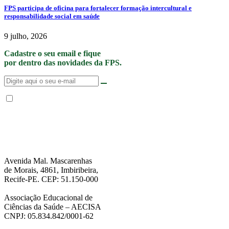
FPS participa de oficina para fortalecer formação intercultural e
responsabilidade social em saúde
9 julho, 2026
Cadastre o seu email e fique
por dentro das novidades da FPS.
Não enviamos SPAM. “Ao fornecer seus dados, Você permite que a FPS
encaminhe notícias, novidades, promoções e eventos da FPS de forma mais
personalizada. Para mais informações, sugerimos que você acesse nossa
Política de Privacidade
.”
Avenida Mal. Mascarenhas
de Morais, 4861, Imbiribeira,
Recife-PE. CEP: 51.150-000
Associação Educacional de
Ciências da Saúde – AECISA
CNPJ: 05.834.842/0001-62