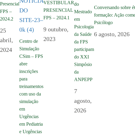
VESTIBULAR
Presencial
do
Conversando sobre ét
PRESENCIAL
FPS –
Mestrado
formação: Ação come
FPS – 2024.1
2024.2
em
Psicólogo
Psicologia
9 outubro,
25
6 agosto, 2026
da Saúde
2023
abril,
Centro de
da FPS
Simulação
2024
participam
CSim – FPS
do XXI
abre
Simpósio
inscrições
da
para
ANPEPP
treinamentos
7
com uso da
agosto,
simulação
em
2026
Urgências
em Pediatria
e Urgências