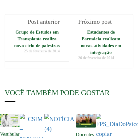
Post anterior
Próximo post
Grupo de Estudos em
Estudantes de
Transplante realiza
Farmácia realizam
novo ciclo de palestras
novas atividades em
25 de fevereiro de 2014
integração
26 de fevereiro de 2014
VOCÊ TAMBÉM PODE GOSTAR
Vestibular
Docentes