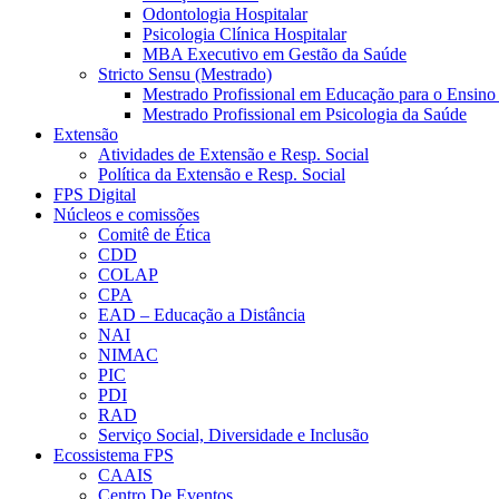
Odontologia Hospitalar
Psicologia Clínica Hospitalar
MBA Executivo em Gestão da Saúde
Stricto Sensu (Mestrado)
Mestrado Profissional em Educação para o Ensino
Mestrado Profissional em Psicologia da Saúde
Extensão
Atividades de Extensão e Resp. Social
Política da Extensão e Resp. Social
FPS Digital
Núcleos e comissões
Comitê de Ética
CDD
COLAP
CPA
EAD – Educação a Distância
NAI
NIMAC
PIC
PDI
RAD
Serviço Social, Diversidade e Inclusão
Ecossistema FPS
CAAIS
Centro De Eventos