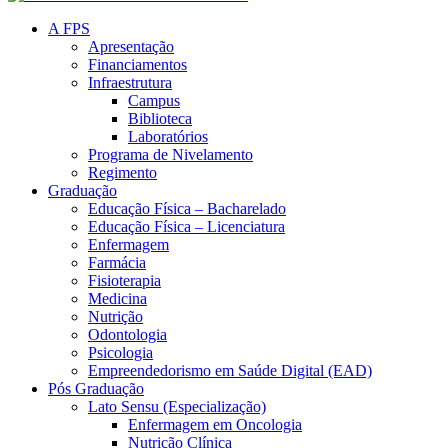
A FPS
Apresentação
Financiamentos
Infraestrutura
Campus
Biblioteca
Laboratórios
Programa de Nivelamento
Regimento
Graduação
Educação Física – Bacharelado
Educação Física – Licenciatura
Enfermagem
Farmácia
Fisioterapia
Medicina
Nutrição
Odontologia
Psicologia
Empreendedorismo em Saúde Digital (EAD)
Pós Graduação
Lato Sensu (Especialização)
Enfermagem em Oncologia
Nutrição Clínica