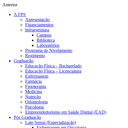
Anterior
A FPS
Apresentação
Financiamentos
Infraestrutura
Campus
Biblioteca
Laboratórios
Programa de Nivelamento
Regimento
Graduação
Educação Física – Bacharelado
Educação Física – Licenciatura
Enfermagem
Farmácia
Fisioterapia
Medicina
Nutrição
Odontologia
Psicologia
Empreendedorismo em Saúde Digital (EAD)
Pós Graduação
Lato Sensu (Especialização)
Enfermagem em Oncologia