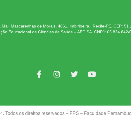
 Mal. Mascarenhas de Morais, 4861, Imbiribeira, Recife-PE. CEP: 51
ação Educacional de Ciências da Saúde – AECISA. CNPJ: 05.834.842/
24. Todos os direitos reservados – FPS – Faculdade Pernamb