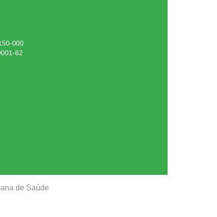
.150-000
0001-62
ucana de Saúde