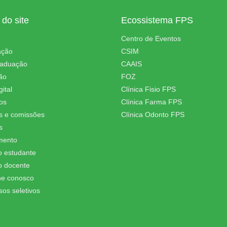
do site
Ecossistema FPS
Centro de Eventos
ação
CSIM
raduação
CAAIS
ão
FOZ
ital
Clínica Fisio FPS
os
Clínica Farma FPS
s e comissões
Clínica Odonto FPS
s
mento
o estudante
o docente
he conosco
sos seletivos