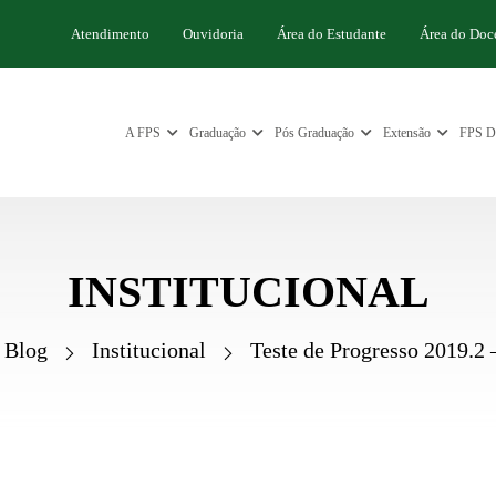
Atendimento
Ouvidoria
Área do Estudante
Área do Doc
A FPS
Graduação
Pós Graduação
Extensão
FPS Di
INSTITUCIONAL
Blog
Institucional
Teste de Progresso 2019.2 