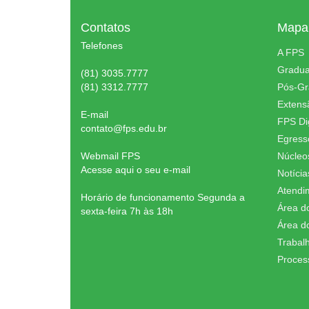
Contatos
Mapa 
Telefones
A FPS
Gradu
(81) 3035.7777
(81) 3312.7777
Pós-G
Extens
E-mail
FPS Dig
contato@fps.edu.br
Egress
Webmail FPS
Núcleo
Acesse aqui o seu e-mail
Notícia
Atendi
Horário de funcionamento Segunda a
Área d
sexta-feira 7h às 18h
Área d
Trabal
Proces