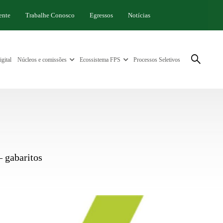
ente
Trabalhe Conosco
Egressos
Notícias
gital
Núcleos e comissões
Ecossistema FPS
Processos Seletivos
– gabaritos