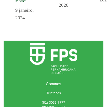
Médica
2026
9 janeiro,
2024
Contatos
Telefones
(81) 3035.7777