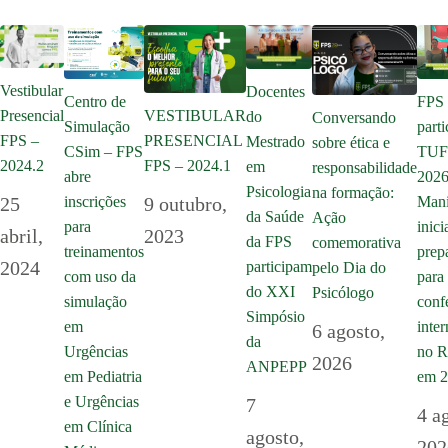
Vestibular
Docentes
Centro de
FPS
Presencial
VESTIBULAR
do
Conversando
Simulação
parti
FPS –
PRESENCIAL
Mestrado
sobre ética e
CSim – FPS
TU
2024.2
FPS – 2024.1
em
responsabilidade
abre
2026
Psicologia
na formação:
inscrições
25
9 outubro,
Mani
da Saúde
Ação
para
inici
abril,
2023
da FPS
comemorativa
treinamentos
prep
2024
participam
pelo Dia do
com uso da
para 
do XXI
Psicólogo
simulação
conf
Simpósio
em
inte
6 agosto,
da
Urgências
no R
2026
ANPEPP
em Pediatria
em 
e Urgências
7
4 a
em Clínica
agosto,
202