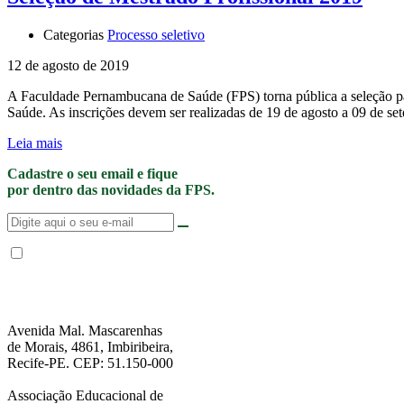
Categorias
Processo seletivo
12 de agosto de 2019
A Faculdade Pernambucana de Saúde (FPS) torna pública a seleção pa
Saúde. As inscrições devem ser realizadas de 19 de agosto a 09 d
Leia mais
Cadastre o seu email e fique
por dentro das novidades da FPS.
Não enviamos SPAM. “Ao fornecer seus dados, Você permite que a FPS en
de Privacidade
.”
Avenida Mal. Mascarenhas
de Morais, 4861, Imbiribeira,
Recife-PE. CEP: 51.150-000
Associação Educacional de