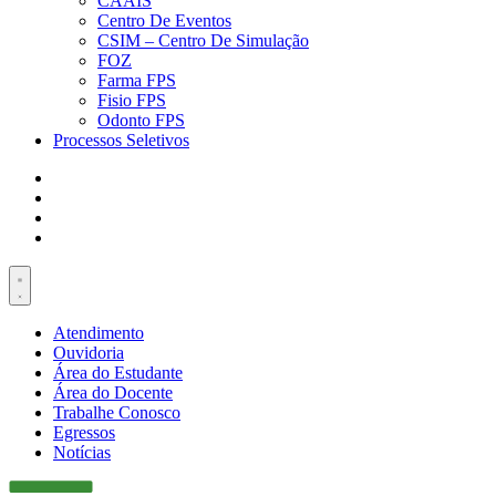
CAAIS
Centro De Eventos
CSIM – Centro De Simulação
FOZ
Farma FPS
Fisio FPS
Odonto FPS
Processos Seletivos
Atendimento
Ouvidoria
Área do Estudante
Área do Docente
Trabalhe Conosco
Egressos
Notícias