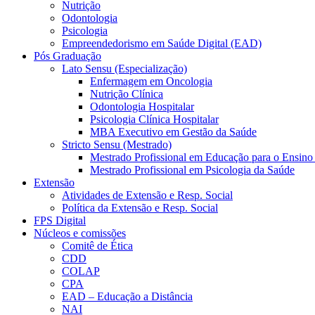
Nutrição
Odontologia
Psicologia
Empreendedorismo em Saúde Digital (EAD)
Pós Graduação
Lato Sensu (Especialização)
Enfermagem em Oncologia
Nutrição Clínica
Odontologia Hospitalar
Psicologia Clínica Hospitalar
MBA Executivo em Gestão da Saúde
Stricto Sensu (Mestrado)
Mestrado Profissional em Educação para o Ensino
Mestrado Profissional em Psicologia da Saúde
Extensão
Atividades de Extensão e Resp. Social
Política da Extensão e Resp. Social
FPS Digital
Núcleos e comissões
Comitê de Ética
CDD
COLAP
CPA
EAD – Educação a Distância
NAI