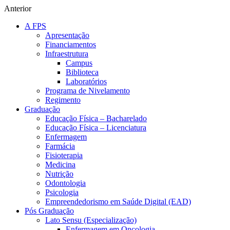
Anterior
A FPS
Apresentação
Financiamentos
Infraestrutura
Campus
Biblioteca
Laboratórios
Programa de Nivelamento
Regimento
Graduação
Educação Física – Bacharelado
Educação Física – Licenciatura
Enfermagem
Farmácia
Fisioterapia
Medicina
Nutrição
Odontologia
Psicologia
Empreendedorismo em Saúde Digital (EAD)
Pós Graduação
Lato Sensu (Especialização)
Enfermagem em Oncologia