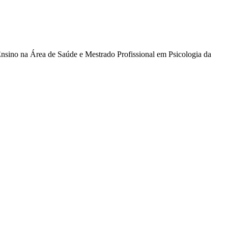
nsino na Área de Saúde e Mestrado Profissional em Psicologia da
nalizada. Para mais informações, sugerimos que você acesse nossa
Política