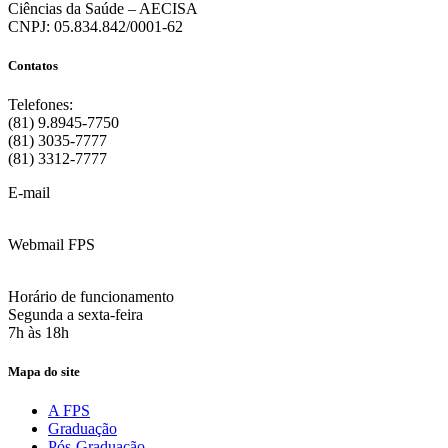
Ciências da Saúde – AECISA
CNPJ: 05.834.842/0001-62
Contatos
Telefones:
(81) 9.8945-7750
(81) 3035-7777
(81) 3312-7777
E-mail
:
contato@fps.edu.br
Webmail FPS
Acesse aqui o seu e-mail
Horário de funcionamento
Segunda a sexta-feira
7h às 18h
Mapa do site
A FPS
Graduação
Pós-Graduação