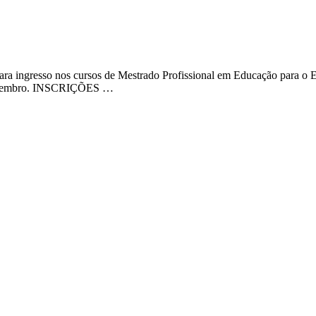
ra ingresso nos cursos de Mestrado Profissional em Educação para o E
e setembro. INSCRIÇÕES …
caminhe notícias, novidades, promoções e eventos da FPS de forma mais perso