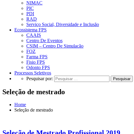
NIMAC
PIC
PDI
RAD
Serviço Social, Diversidade e Inclusão
Ecossistema FPS
CAAIS
Centro De Eventos
CSIM – Centro De Simulação
FOZ
Farma FPS
Fisio FPS
Odonto FPS
Processos Seletivos
Pesquisar por:
Seleção de mestrado
Home
Seleção de mestrado
Seleção de Mestrado Profissional 2019