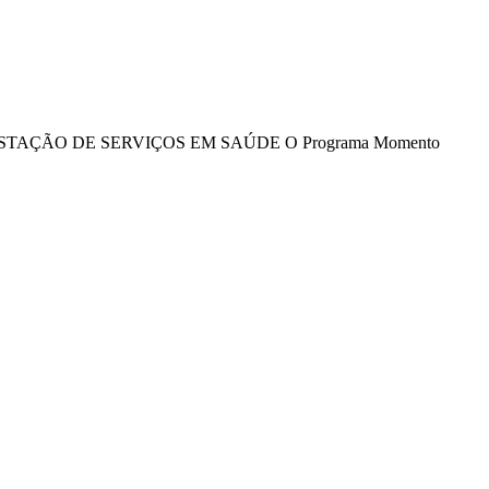
ÇÃO DE SERVIÇOS EM SAÚDE O Programa Momento
nalizada. Para mais informações, sugerimos que você acesse nossa
Política