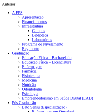
Anterior
A FPS
Apresentação
Financiamentos
Infraestrutura
Campus
Biblioteca
Laboratórios
Programa de Nivelamento
Regimento
Graduação
Educação Física – Bacharelado
Educação Física – Licenciatura
Enfermagem
Farmácia
Fisioterapia
Medicina
Nutrição
Odontologia
Psicologia
Empreendedorismo em Saúde Digital (EAD)
Pós Graduação
Lato Sensu (Especialização)
Enfermagem em Oncologia