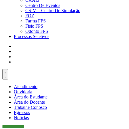
CAAIS
Centro De Eventos
CSIM – Centro De Simulação
FOZ
Farma FPS
Fisio FPS
Odonto FPS
Processos Seletivos
Atendimento
Ouvidoria
Área do Estudante
Área do Docente
Trabalhe Conosco
Egressos
Notícias