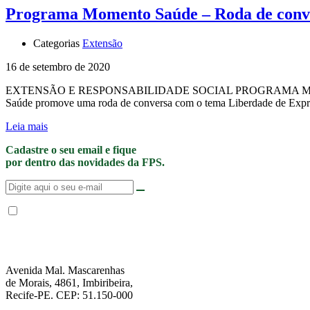
Programa Momento Saúde – Roda de conve
Categorias
Extensão
16 de setembro de 2020
EXTENSÃO E RESPONSABILIDADE SOCIAL PROGRAMA MO
Saúde promove uma roda de conversa com o tema Liberdade de Expres
Leia mais
Cadastre o seu email e fique
por dentro das novidades da FPS.
Não enviamos SPAM. “Ao fornecer seus dados, Você permite que a FPS en
de Privacidade
.”
Avenida Mal. Mascarenhas
de Morais, 4861, Imbiribeira,
Recife-PE. CEP: 51.150-000