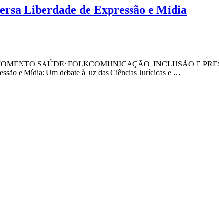
rsa Liberdade de Expressão e Mídia
MENTO SAÚDE: FOLKCOMUNICAÇÃO, INCLUSÃO E PRESTA
são e Mídia: Um debate à luz das Ciências Jurídicas e …
caminhe notícias, novidades, promoções e eventos da FPS de forma mais perso