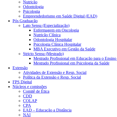
Nutrição
Odontologia
Psicologia
Empreendedorismo em Saúde Digital (EAD)
Pós Graduação
Lato Sensu (Especialização)
Enfermagem em Oncologia
Nutrição Clínica
Odontologia Hospitalar
Psicologia Clínica Hospitalar
MBA Executivo em Gestão da Saúde
Stricto Sensu (Mestrado)
Mestrado Profissional em Educação para o Ensino
Mestrado Profissional em Psicologia da Saúde
Extensão
Atividades de Extensão e Resp. Social
Política da Extensão e Resp. Social
FPS Digital
Núcleos e comissões
Comitê de Ética
CDD
COLAP
CPA
EAD – Educação a Distância
NAI