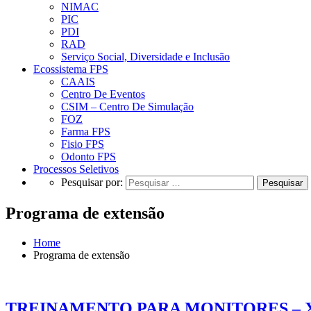
NIMAC
PIC
PDI
RAD
Serviço Social, Diversidade e Inclusão
Ecossistema FPS
CAAIS
Centro De Eventos
CSIM – Centro De Simulação
FOZ
Farma FPS
Fisio FPS
Odonto FPS
Processos Seletivos
Pesquisar por:
Programa de extensão
Home
Programa de extensão
TREINAMENTO PARA MONITORES – 