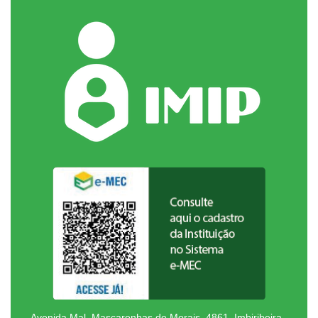
Avenida Mal. Mascarenhas de Morais, 4861, Imbiribeira,