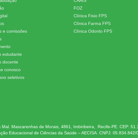
raduação
CAAIS
ão
FOZ
ital
Clínica Fisio FPS
os
Clínica Farma FPS
s e comissões
Clínica Odonto FPS
s
mento
o estudante
o docente
he conosco
sos seletivos
 Mal. Mascarenhas de Morais, 4861, Imbiribeira, Recife-PE. CEP: 51
ação Educacional de Ciências da Saúde – AECISA. CNPJ: 05.834.842/