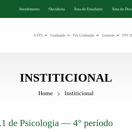
Atendimento
Ouvidoria
Área do Estudante
Área do Doc
A FPS
Graduação
Pós Graduação
Extensão
FPS Di
INSTITICIONAL
Home
Institicional
1 de Psicologia — 4° período