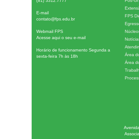
(81) 3312.7777
Pós-G
Extens
E-mail
FPS Dig
contato@fps.edu.br
Egress
Webmail FPS
Núcleo
Acesse aqui o seu e-mail
Notícia
Atendi
Horário de funcionamento Segunda a
Área d
sexta-feira 7h às 18h
Área d
Trabal
Proces
Avenida
Associ