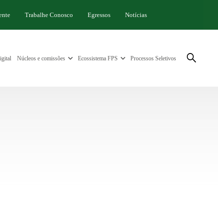
ente
Trabalhe Conosco
Egressos
Notícias
gital
Núcleos e comissões
Ecossistema FPS
Processos Seletivos