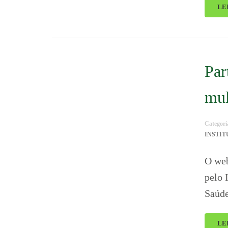
LE
Par
mul
Categori
INSTI
O web
pelo 
Saúde
LE