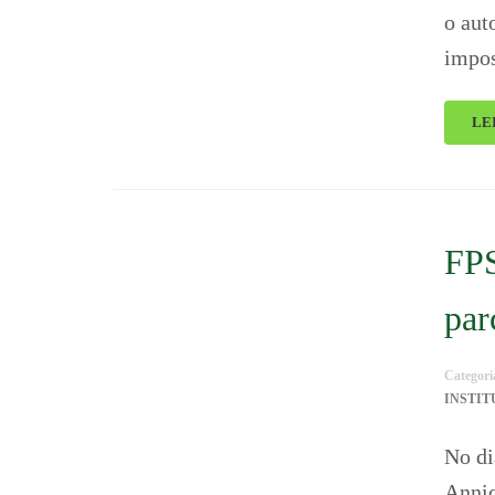
o aut
impos
LE
FPS
par
Categori
INSTI
No di
Annic