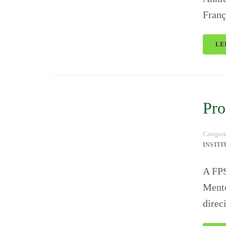
Franç
LE
Pro
Categori
INSTI
A FPS
Mento
direc