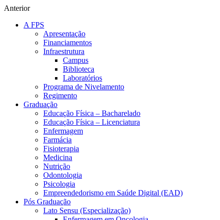
Anterior
A FPS
Apresentação
Financiamentos
Infraestrutura
Campus
Biblioteca
Laboratórios
Programa de Nivelamento
Regimento
Graduação
Educação Física – Bacharelado
Educação Física – Licenciatura
Enfermagem
Farmácia
Fisioterapia
Medicina
Nutrição
Odontologia
Psicologia
Empreendedorismo em Saúde Digital (EAD)
Pós Graduação
Lato Sensu (Especialização)
Enfermagem em Oncologia