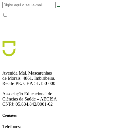
Não enviamos SPAM. “Ao fornecer seus dados, Você permite que a FPS
encaminhe notícias, novidades, promoções e eventos da FPS de forma mais
personalizada. Para mais informações, sugerimos que você acesse nossa
Política de Privacidade
.”
Avenida Mal. Mascarenhas
de Morais, 4861, Imbiribeira,
Recife-PE. CEP: 51.150-000
Associação Educacional de
Ciências da Saúde – AECISA
CNPJ: 05.834.842/0001-62
Contatos
Telefones: