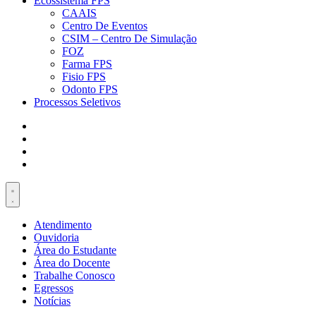
Ecossistema FPS
CAAIS
Centro De Eventos
CSIM – Centro De Simulação
FOZ
Farma FPS
Fisio FPS
Odonto FPS
Processos Seletivos
Atendimento
Ouvidoria
Área do Estudante
Área do Docente
Trabalhe Conosco
Egressos
Notícias