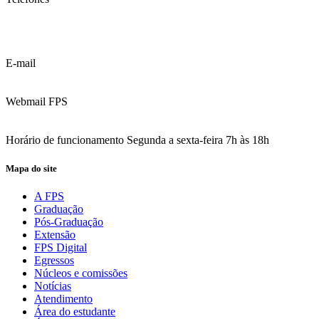
(81) 3035.7777
(81) 3312.7777
E-mail
contato@fps.edu.br
Webmail FPS
Acesse aqui o seu e-mail
Horário de funcionamento Segunda a sexta-feira 7h às 18h
Mapa do site
A FPS
Graduação
Pós-Graduação
Extensão
FPS Digital
Egressos
Núcleos e comissões
Notícias
Atendimento
Área do estudante