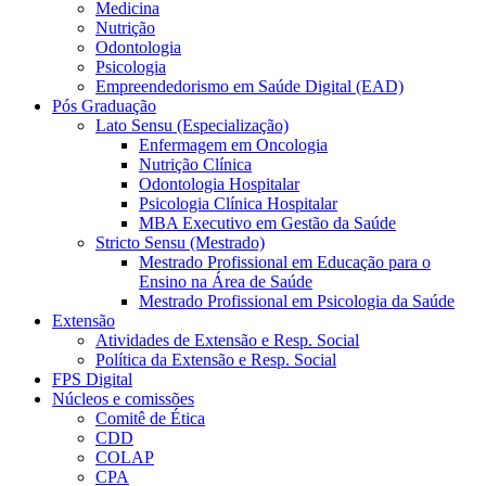
Medicina
Nutrição
Odontologia
Psicologia
Empreendedorismo em Saúde Digital (EAD)
Pós Graduação
Lato Sensu (Especialização)
Enfermagem em Oncologia
Nutrição Clínica
Odontologia Hospitalar
Psicologia Clínica Hospitalar
MBA Executivo em Gestão da Saúde
Stricto Sensu (Mestrado)
Mestrado Profissional em Educação para o
Ensino na Área de Saúde
Mestrado Profissional em Psicologia da Saúde
Extensão
Atividades de Extensão e Resp. Social
Política da Extensão e Resp. Social
FPS Digital
Núcleos e comissões
Comitê de Ética
CDD
COLAP
CPA