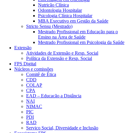
Nutrição Clínica
Odontologia Hospitalar
Psicologia Clínica Hospitalar
MBA Executivo em Gestão da Saúde
Stricto Sensu (Mestrado)
Mestrado Profissional em Educação para o
Ensino na Área de Saúde
Mestrado Profissional em Psicologia da Saúde
Extensão
Atividades de Extensão e Resp. Social
Política da Extensão e Resp. Social
FPS Digital
Núcleos e comissões
Comitê de Ética
CDD
COLAP
CPA
EAD – Educação a Distância
NAI
NIMAC
PIC
PDI
RAD
Serviço Social, Diversidade e Inclusão