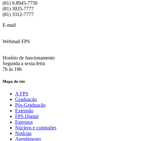
(81) 9.8945-7750
(81) 3035-7777
(81) 3312-7777
E-mail
:
contato@fps.edu.br
Webmail FPS
Acesse aqui o seu e-mail
Horário de funcionamento
Segunda a sexta-feira
7h às 18h
Mapa do site
A FPS
Graduação
Pós-Graduação
Extensão
FPS Digital
Egressos
Núcleos e comissões
Notícias
Atendimento