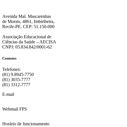
Avenida Mal. Mascarenhas
de Morais, 4861, Imbiribeira,
Recife-PE. CEP: 51.150-000
Associação Educacional de
Ciências da Saúde – AECISA
CNPJ: 05.834.842/0001-62
Contatos
Telefones:
(81) 9.8945-7750
(81) 3035-7777
(81) 3312-7777
E-mail
:
contato@fps.edu.br
Webmail FPS
Acesse aqui o seu e-mail
Horário de funcionamento