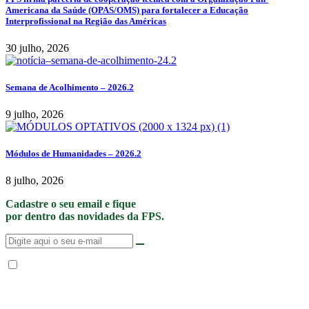
Americana da Saúde (OPAS/OMS) para fortalecer a Educação
Interprofissional na Região das Américas
30 julho, 2026
Semana de Acolhimento – 2026.2
9 julho, 2026
Módulos de Humanidades – 2026.2
8 julho, 2026
Cadastre o seu email e fique
por dentro das novidades da FPS.
Não enviamos SPAM. “Ao fornecer seus dados, Você permite que a FPS
encaminhe notícias, novidades, promoções e eventos da FPS de forma mais
personalizada. Para mais informações, sugerimos que você acesse nossa
Política de Privacidade
.”