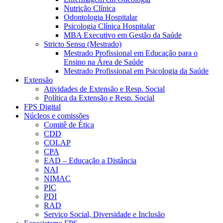
Nutrição Clínica
Odontologia Hospitalar
Psicologia Clínica Hospitalar
MBA Executivo em Gestão da Saúde
Stricto Sensu (Mestrado)
Mestrado Profissional em Educação para o
Ensino na Área de Saúde
Mestrado Profissional em Psicologia da Saúde
Extensão
Atividades de Extensão e Resp. Social
Política da Extensão e Resp. Social
FPS Digital
Núcleos e comissões
Comitê de Ética
CDD
COLAP
CPA
EAD – Educação a Distância
NAI
NIMAC
PIC
PDI
RAD
Serviço Social, Diversidade e Inclusão