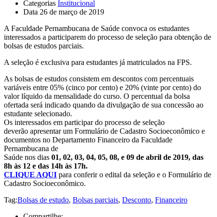
Categorias
Institucional
Data
26 de março de 2019
A Faculdade Pernambucana de Saúde convoca os estudantes
interessados a participarem do processo de seleção para obtenção de
bolsas de estudos parciais.
A seleção é exclusiva para estudantes já matriculados na FPS.
As bolsas de estudos consistem em descontos com percentuais
variáveis entre 05% (cinco por cento) e 20% (vinte por cento) do
valor líquido da mensalidade do curso. O percentual da bolsa
ofertada será indicado quando da divulgação de sua concessão ao
estudante selecionado.
Os interessados em participar do processo de seleção
deverão apresentar um Formulário de Cadastro Socioeconômico e
documentos no Departamento Financeiro da Faculdade
Pernambucana de
Saúde nos dias
01, 02, 03, 04, 05, 08, e 09 de abril de 2019, das
8h às 12 e das 14h às 17h.
CLIQUE AQUI
para conferir o edital da seleção e o Formulário de
Cadastro Socioeconômico.
Tag:
Bolsas de estudo
,
Bolsas parciais
,
Desconto
,
Financeiro
Compartilhe: