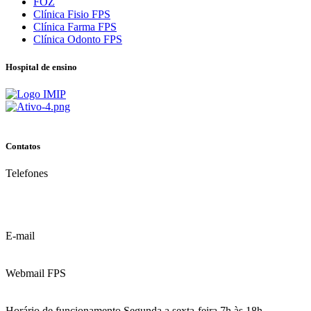
FOZ
Clínica Fisio FPS
Clínica Farma FPS
Clínica Odonto FPS
Hospital de ensino
Contatos
Telefones
(81) 3035.7777
(81) 3312.7777
E-mail
contato@fps.edu.br
Webmail FPS
Acesse aqui o seu e-mail
Horário de funcionamento Segunda a sexta-feira 7h às 18h