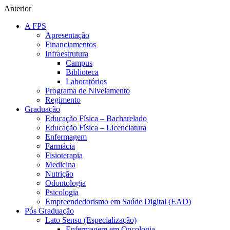
Anterior
A FPS
Apresentação
Financiamentos
Infraestrutura
Campus
Biblioteca
Laboratórios
Programa de Nivelamento
Regimento
Graduação
Educação Física – Bacharelado
Educação Física – Licenciatura
Enfermagem
Farmácia
Fisioterapia
Medicina
Nutrição
Odontologia
Psicologia
Empreendedorismo em Saúde Digital (EAD)
Pós Graduação
Lato Sensu (Especialização)
Enfermagem em Oncologia