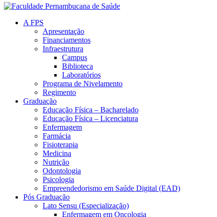
A FPS
Apresentação
Financiamentos
Infraestrutura
Campus
Biblioteca
Laboratórios
Programa de Nivelamento
Regimento
Graduação
Educação Física – Bacharelado
Educação Física – Licenciatura
Enfermagem
Farmácia
Fisioterapia
Medicina
Nutrição
Odontologia
Psicologia
Empreendedorismo em Saúde Digital (EAD)
Pós Graduação
Lato Sensu (Especialização)
Enfermagem em Oncologia