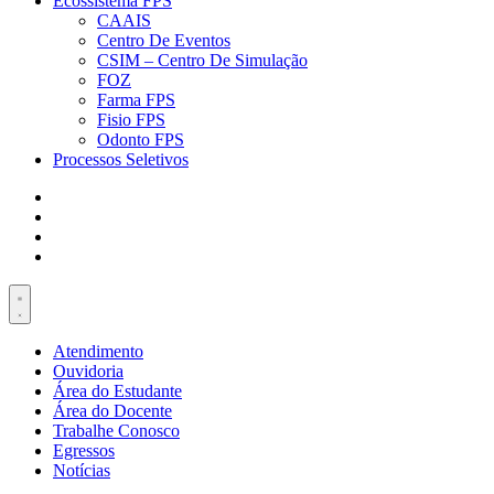
Ecossistema FPS
CAAIS
Centro De Eventos
CSIM – Centro De Simulação
FOZ
Farma FPS
Fisio FPS
Odonto FPS
Processos Seletivos
Atendimento
Ouvidoria
Área do Estudante
Área do Docente
Trabalhe Conosco
Egressos
Notícias