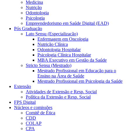
Medicina
Nutrição
Odontologia
Psicologia
Empreendedorismo em Saúde Digital (EAD)
Pós Graduação
Lato Sensu (Especialização)
Enfermagem em Oncologia
Nutrição Clínica
Odontologia Hospitalar
Psicologia Clínica Hospitalar
MBA Executivo em Gestão da Saúde
Stricto Sensu (Mestrado)
Mestrado Profissional em Educação para o
Ensino na Área de Saúde
Mestrado Profissional em Psicologia da Saúde
Extensão
Atividades de Extensão e Resp. Social
Política da Extensão e Resp. Social
FPS Digital
Núcleos e comissões
Comitê de Ética
CDD
COLAP
CPA