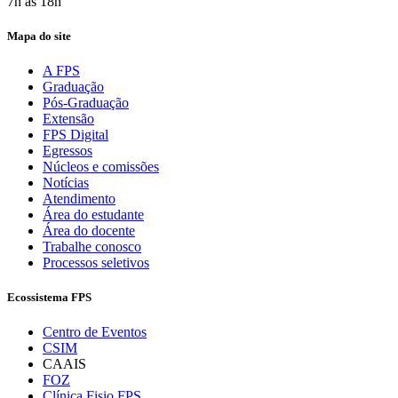
7h às 18h
Mapa do site
A FPS
Graduação
Pós-Graduação
Extensão
FPS Digital
Egressos
Núcleos e comissões
Notícias
Atendimento
Área do estudante
Área do docente
Trabalhe conosco
Processos seletivos
Ecossistema FPS
Centro de Eventos
CSIM
CAAIS
FOZ
Clínica Fisio FPS