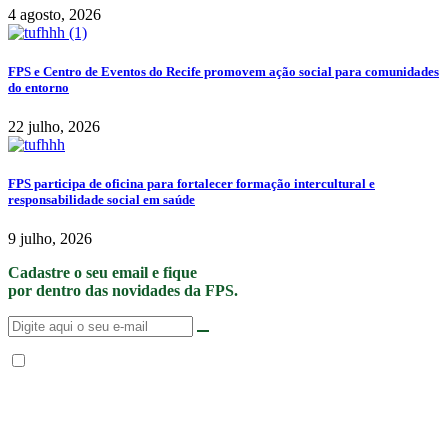
4 agosto, 2026
FPS e Centro de Eventos do Recife promovem ação social para comunidades
do entorno
22 julho, 2026
FPS participa de oficina para fortalecer formação intercultural e
responsabilidade social em saúde
9 julho, 2026
Cadastre o seu email e fique
por dentro das novidades da FPS.
Não enviamos SPAM. “Ao fornecer seus dados, Você permite que a FPS
encaminhe notícias, novidades, promoções e eventos da FPS de forma mais
personalizada. Para mais informações, sugerimos que você acesse nossa
Política de Privacidade
.”