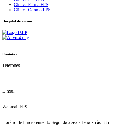
Clínica Farma FPS
Clínica Odonto FPS
Hospital de ensino
Contatos
Telefones
(81) 3035.7777
(81) 3312.7777
E-mail
contato@fps.edu.br
Webmail FPS
Acesse aqui o seu e-mail
Horário de funcionamento Segunda a sexta-feira 7h às 18h