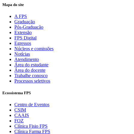
Mapa do site
A FPS
Graduação
Pós-Graduação
Extensão
FPS Digital
Egressos
Núcleos e comissões
Notícias
Atendimento
Área do estudante
Área do docente
Trabalhe conosco
Processos seletivos
Ecossistema FPS
Centro de Eventos
CSIM
CAAIS
FOZ
Clínica Fisio FPS
Clínica Farma FPS