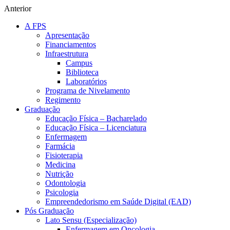
Anterior
A FPS
Apresentação
Financiamentos
Infraestrutura
Campus
Biblioteca
Laboratórios
Programa de Nivelamento
Regimento
Graduação
Educação Física – Bacharelado
Educação Física – Licenciatura
Enfermagem
Farmácia
Fisioterapia
Medicina
Nutrição
Odontologia
Psicologia
Empreendedorismo em Saúde Digital (EAD)
Pós Graduação
Lato Sensu (Especialização)
Enfermagem em Oncologia