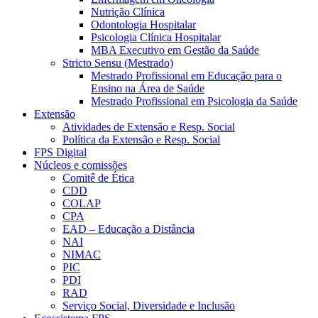
Nutrição Clínica
Odontologia Hospitalar
Psicologia Clínica Hospitalar
MBA Executivo em Gestão da Saúde
Stricto Sensu (Mestrado)
Mestrado Profissional em Educação para o
Ensino na Área de Saúde
Mestrado Profissional em Psicologia da Saúde
Extensão
Atividades de Extensão e Resp. Social
Política da Extensão e Resp. Social
FPS Digital
Núcleos e comissões
Comitê de Ética
CDD
COLAP
CPA
EAD – Educação a Distância
NAI
NIMAC
PIC
PDI
RAD
Serviço Social, Diversidade e Inclusão