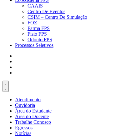
Ecossistema FPS
CAAIS
Centro De Eventos
CSIM – Centro De Simulação
FOZ
Farma FPS
Fisio FPS
Odonto FPS
Processos Seletivos
Atendimento
Ouvidoria
Área do Estudante
Área do Docente
Trabalhe Conosco
Egressos
Notícias