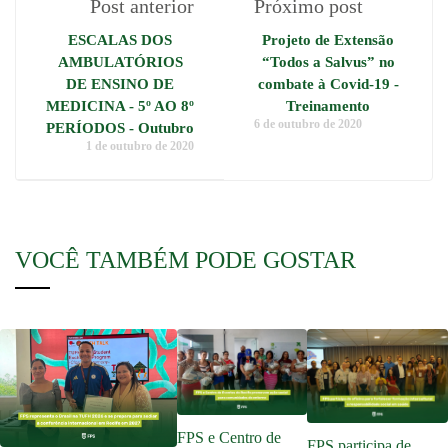
Post anterior
Próximo post
ESCALAS DOS
Projeto de Extensão
AMBULATÓRIOS
“Todos a Salvus” no
DE ENSINO DE
combate à Covid-19 -
MEDICINA - 5º AO 8º
Treinamento
6 de outubro de 2020
PERÍODOS - Outubro
1 de outubro de 2020
VOCÊ TAMBÉM PODE GOSTAR
FPS e Centro de
FPS participa de