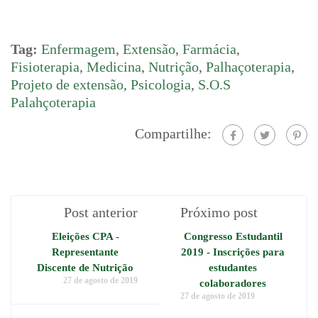
Tag:
Enfermagem
,
Extensão
,
Farmácia
,
Fisioterapia
,
Medicina
,
Nutrição
,
Palhaçoterapia
,
Projeto de extensão
,
Psicologia
,
S.O.S
Palahçoterapia
Compartilhe:
Post anterior
Próximo post
Eleições CPA -
Congresso Estudantil
Representante
2019 - Inscrições para
Discente de Nutrição
estudantes
27 de agosto de 2019
colaboradores
27 de agosto de 2019