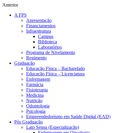
Anterior
A FPS
Apresentação
Financiamentos
Infraestrutura
Campus
Biblioteca
Laboratórios
Programa de Nivelamento
Regimento
Graduação
Educação Física – Bacharelado
Educação Física – Licenciatura
Enfermagem
Farmácia
Fisioterapia
Medicina
Nutrição
Odontologia
Psicologia
Empreendedorismo em Saúde Digital (EAD)
Pós Graduação
Lato Sensu (Especialização)
Enfermagem em Oncologia