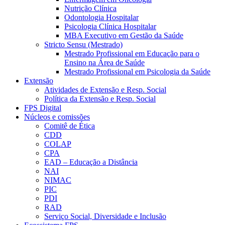
Nutrição Clínica
Odontologia Hospitalar
Psicologia Clínica Hospitalar
MBA Executivo em Gestão da Saúde
Stricto Sensu (Mestrado)
Mestrado Profissional em Educação para o
Ensino na Área de Saúde
Mestrado Profissional em Psicologia da Saúde
Extensão
Atividades de Extensão e Resp. Social
Política da Extensão e Resp. Social
FPS Digital
Núcleos e comissões
Comitê de Ética
CDD
COLAP
CPA
EAD – Educação a Distância
NAI
NIMAC
PIC
PDI
RAD
Serviço Social, Diversidade e Inclusão