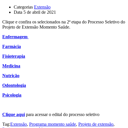
Categorias
Extensão
Data
5 de abril de 2021
Clique e confira os selecionados na 2ª etapa do Processo Seletivo do
Projeto de Extensão Momento Saúde.
Enfermagem
Farmácia
Fisioterapia
Medicina
Nutrição
Odontologia
Psicologia
Clique aqui
para acessar o edital do processo seletivo
Tag:
Extensão
,
Programa momento saúde
,
Projeto de extensão
,