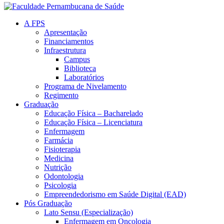
A FPS
Apresentação
Financiamentos
Infraestrutura
Campus
Biblioteca
Laboratórios
Programa de Nivelamento
Regimento
Graduação
Educação Física – Bacharelado
Educação Física – Licenciatura
Enfermagem
Farmácia
Fisioterapia
Medicina
Nutrição
Odontologia
Psicologia
Empreendedorismo em Saúde Digital (EAD)
Pós Graduação
Lato Sensu (Especialização)
Enfermagem em Oncologia