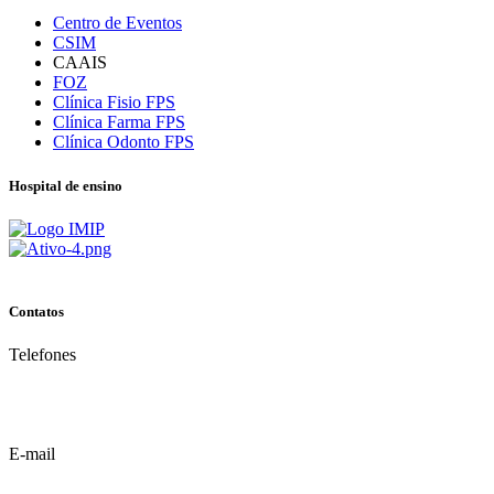
Centro de Eventos
CSIM
CAAIS
FOZ
Clínica Fisio FPS
Clínica Farma FPS
Clínica Odonto FPS
Hospital de ensino
Contatos
Telefones
(81) 3035.7777
(81) 3312.7777
E-mail
contato@fps.edu.br