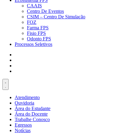
Ecossistema FPS
CAAIS
Centro De Eventos
CSIM – Centro De Simulação
FOZ
Farma FPS
Fisio FPS
Odonto FPS
Processos Seletivos
Atendimento
Ouvidoria
Área do Estudante
Área do Docente
Trabalhe Conosco
Egressos
Notícias