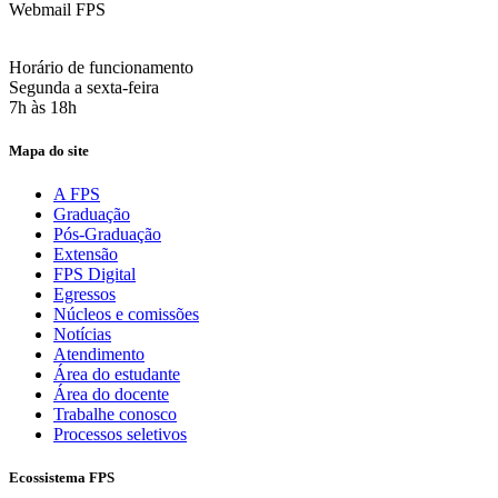
Webmail FPS
Acesse aqui o seu e-mail
Horário de funcionamento
Segunda a sexta-feira
7h às 18h
Mapa do site
A FPS
Graduação
Pós-Graduação
Extensão
FPS Digital
Egressos
Núcleos e comissões
Notícias
Atendimento
Área do estudante
Área do docente
Trabalhe conosco
Processos seletivos
Ecossistema FPS