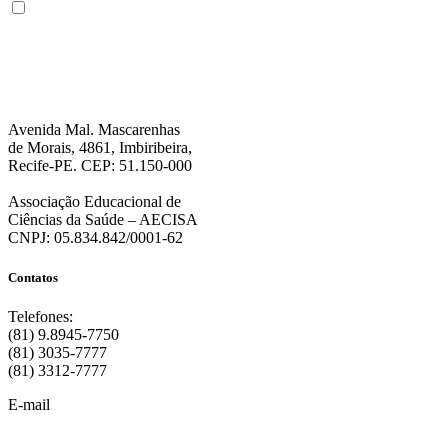
Não enviamos SPAM. “Ao fornecer seus dados, Você permite que a FPS
encaminhe notícias, novidades, promoções e eventos da FPS de forma mais
personalizada. Para mais informações, sugerimos que você acesse nossa
Política de Privacidade
.”
Avenida Mal. Mascarenhas
de Morais, 4861, Imbiribeira,
Recife-PE. CEP: 51.150-000
Associação Educacional de
Ciências da Saúde – AECISA
CNPJ: 05.834.842/0001-62
Contatos
Telefones:
(81) 9.8945-7750
(81) 3035-7777
(81) 3312-7777
E-mail
:
contato@fps.edu.br