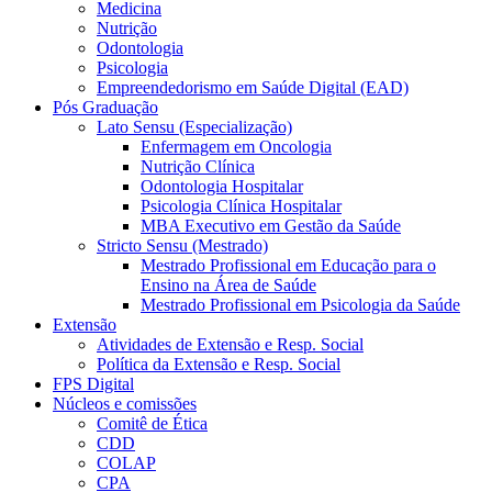
Medicina
Nutrição
Odontologia
Psicologia
Empreendedorismo em Saúde Digital (EAD)
Pós Graduação
Lato Sensu (Especialização)
Enfermagem em Oncologia
Nutrição Clínica
Odontologia Hospitalar
Psicologia Clínica Hospitalar
MBA Executivo em Gestão da Saúde
Stricto Sensu (Mestrado)
Mestrado Profissional em Educação para o
Ensino na Área de Saúde
Mestrado Profissional em Psicologia da Saúde
Extensão
Atividades de Extensão e Resp. Social
Política da Extensão e Resp. Social
FPS Digital
Núcleos e comissões
Comitê de Ética
CDD
COLAP
CPA