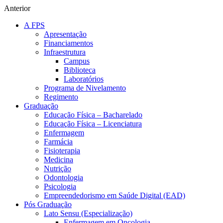
Anterior
A FPS
Apresentação
Financiamentos
Infraestrutura
Campus
Biblioteca
Laboratórios
Programa de Nivelamento
Regimento
Graduação
Educação Física – Bacharelado
Educação Física – Licenciatura
Enfermagem
Farmácia
Fisioterapia
Medicina
Nutrição
Odontologia
Psicologia
Empreendedorismo em Saúde Digital (EAD)
Pós Graduação
Lato Sensu (Especialização)
Enfermagem em Oncologia