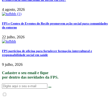
4 agosto, 2026
FPS e Centro de Eventos do Recife promovem ação social para comunidades
do entorno
22 julho, 2026
FPS participa de oficina para fortalecer formação intercultural e
responsabilidade social em saúde
9 julho, 2026
Cadastre o seu email e fique
por dentro das novidades da FPS.
Não enviamos SPAM. “Ao fornecer seus dados, Você permite que a FPS
encaminhe notícias, novidades, promoções e eventos da FPS de forma mais
personalizada. Para mais informações, sugerimos que você acesse nossa
Política de Privacidade
.”