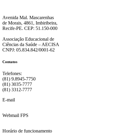
Avenida Mal. Mascarenhas
de Morais, 4861, Imbiribeira,
Recife-PE. CEP: 51.150-000
Associação Educacional de
Ciências da Saúde – AECISA
CNPJ: 05.834.842/0001-62
Contatos
Telefones:
(81) 9.8945-7750
(81) 3035-7777
(81) 3312-7777
E-mail
:
contato@fps.edu.br
Webmail FPS
Acesse aqui o seu e-mail
Horário de funcionamento