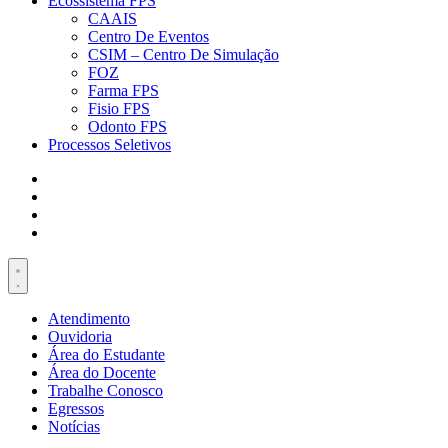
Ecossistema FPS
CAAIS
Centro De Eventos
CSIM – Centro De Simulação
FOZ
Farma FPS
Fisio FPS
Odonto FPS
Processos Seletivos
Atendimento
Ouvidoria
Área do Estudante
Área do Docente
Trabalhe Conosco
Egressos
Notícias