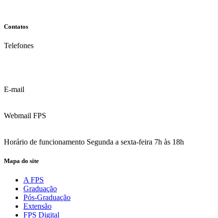
Contatos
Telefones
(81) 3035.7777
(81) 3312.7777
E-mail
contato@fps.edu.br
Webmail FPS
Acesse aqui o seu e-mail
Horário de funcionamento Segunda a sexta-feira 7h às 18h
Mapa do site
A FPS
Graduação
Pós-Graduação
Extensão
FPS Digital