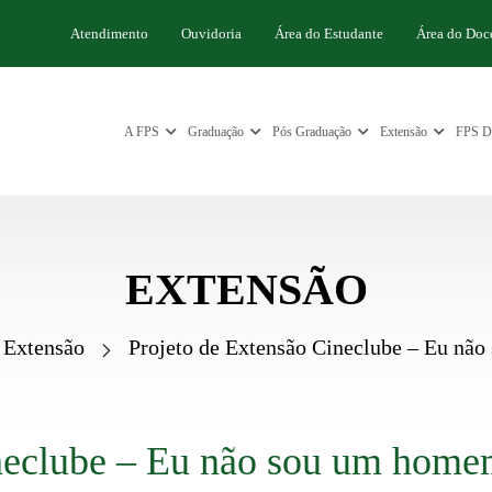
Atendimento
Ouvidoria
Área do Estudante
Área do Doc
A FPS
Graduação
Pós Graduação
Extensão
FPS Di
EXTENSÃO
Extensão
Projeto de Extensão Cineclube – Eu não
neclube – Eu não sou um homem