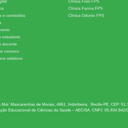
ital
Clínica Fisio FPS
os
Clínica Farma FPS
s e comissões
Clínica Odonto FPS
s
mento
o estudante
o docente
he conosco
sos seletivos
 Mal. Mascarenhas de Morais, 4861, Imbiribeira, Recife-PE. CEP: 51
ação Educacional de Ciências da Saúde – AECISA. CNPJ: 05.834.842/