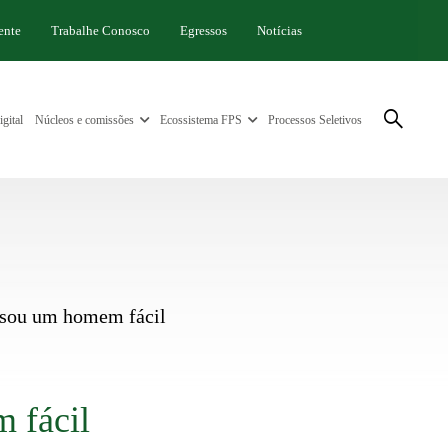
ente
Trabalhe Conosco
Egressos
Notícias
gital
Núcleos e comissões
Ecossistema FPS
Processos Seletivos
 sou um homem fácil
 fácil