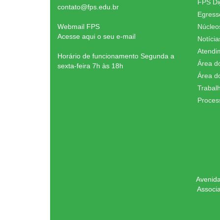
FPS Dig
contato@fps.edu.br
Egress
Webmail FPS
Núcleo
Acesse aqui o seu e-mail
Notícia
Atendi
Horário de funcionamento Segunda a
Área d
sexta-feira 7h às 18h
Área d
Trabal
Proces
Avenida
Associ