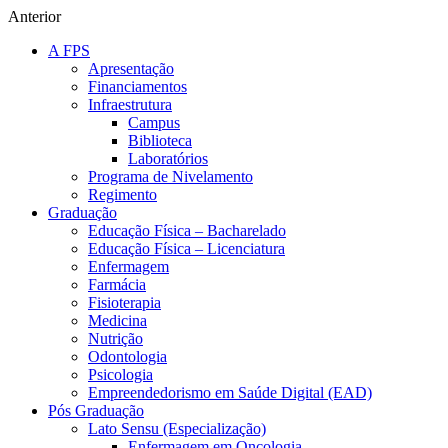
Anterior
A FPS
Apresentação
Financiamentos
Infraestrutura
Campus
Biblioteca
Laboratórios
Programa de Nivelamento
Regimento
Graduação
Educação Física – Bacharelado
Educação Física – Licenciatura
Enfermagem
Farmácia
Fisioterapia
Medicina
Nutrição
Odontologia
Psicologia
Empreendedorismo em Saúde Digital (EAD)
Pós Graduação
Lato Sensu (Especialização)
Enfermagem em Oncologia