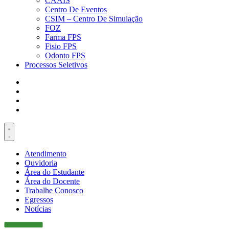
CAAIS
Centro De Eventos
CSIM – Centro De Simulação
FOZ
Farma FPS
Fisio FPS
Odonto FPS
Processos Seletivos
Atendimento
Ouvidoria
Área do Estudante
Área do Docente
Trabalhe Conosco
Egressos
Notícias