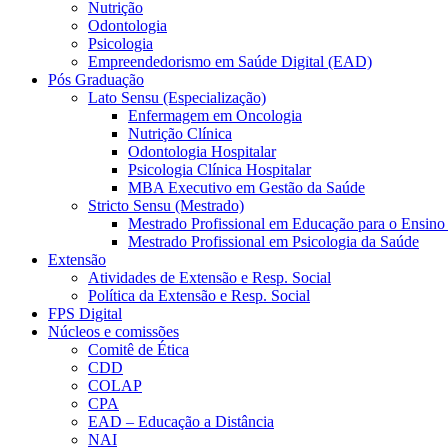
Nutrição
Odontologia
Psicologia
Empreendedorismo em Saúde Digital (EAD)
Pós Graduação
Lato Sensu (Especialização)
Enfermagem em Oncologia
Nutrição Clínica
Odontologia Hospitalar
Psicologia Clínica Hospitalar
MBA Executivo em Gestão da Saúde
Stricto Sensu (Mestrado)
Mestrado Profissional em Educação para o Ensino
Mestrado Profissional em Psicologia da Saúde
Extensão
Atividades de Extensão e Resp. Social
Política da Extensão e Resp. Social
FPS Digital
Núcleos e comissões
Comitê de Ética
CDD
COLAP
CPA
EAD – Educação a Distância
NAI