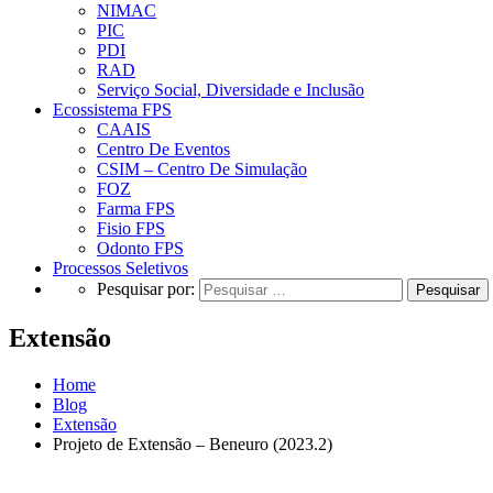
NIMAC
PIC
PDI
RAD
Serviço Social, Diversidade e Inclusão
Ecossistema FPS
CAAIS
Centro De Eventos
CSIM – Centro De Simulação
FOZ
Farma FPS
Fisio FPS
Odonto FPS
Processos Seletivos
Pesquisar por:
Extensão
Home
Blog
Extensão
Projeto de Extensão – Beneuro (2023.2)