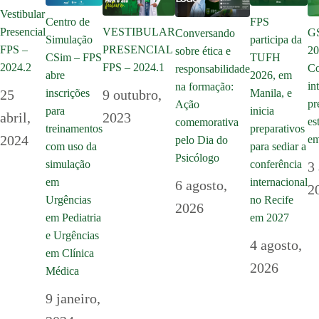
Vestibular
Centro de
FPS
Presencial
VESTIBULAR
GS
Conversando
Simulação
participa da
FPS –
PRESENCIAL
20
sobre ética e
CSim – FPS
TUFH
2024.2
FPS – 2024.1
Co
responsabilidade
abre
2026, em
in
na formação:
inscrições
25
9 outubro,
Manila, e
pr
Ação
para
inicia
abril,
2023
es
comemorativa
treinamentos
preparativos
2024
em
pelo Dia do
com uso da
para sediar a
Psicólogo
simulação
conferência
3
em
internacional
6 agosto,
2
Urgências
no Recife
2026
em Pediatria
em 2027
e Urgências
4 agosto,
em Clínica
2026
Médica
9 janeiro,