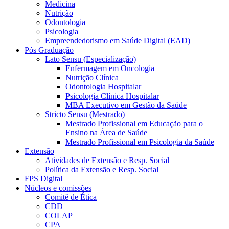
Medicina
Nutrição
Odontologia
Psicologia
Empreendedorismo em Saúde Digital (EAD)
Pós Graduação
Lato Sensu (Especialização)
Enfermagem em Oncologia
Nutrição Clínica
Odontologia Hospitalar
Psicologia Clínica Hospitalar
MBA Executivo em Gestão da Saúde
Stricto Sensu (Mestrado)
Mestrado Profissional em Educação para o
Ensino na Área de Saúde
Mestrado Profissional em Psicologia da Saúde
Extensão
Atividades de Extensão e Resp. Social
Política da Extensão e Resp. Social
FPS Digital
Núcleos e comissões
Comitê de Ética
CDD
COLAP
CPA