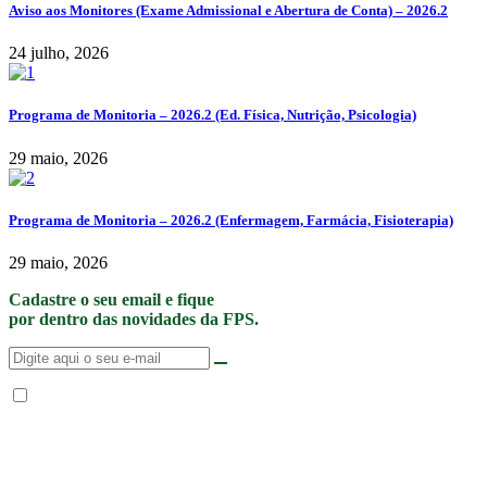
Aviso aos Monitores (Exame Admissional e Abertura de Conta) – 2026.2
24 julho, 2026
Programa de Monitoria – 2026.2 (Ed. Física, Nutrição, Psicologia)
29 maio, 2026
Programa de Monitoria – 2026.2 (Enfermagem, Farmácia, Fisioterapia)
29 maio, 2026
Cadastre o seu email e fique
por dentro das novidades da FPS.
Não enviamos SPAM. “Ao fornecer seus dados, Você permite que a FPS
encaminhe notícias, novidades, promoções e eventos da FPS de forma mais
personalizada. Para mais informações, sugerimos que você acesse nossa
Política de Privacidade
.”