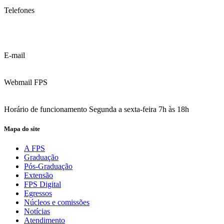
Telefones
(81) 3035.7777
(81) 3312.7777
E-mail
contato@fps.edu.br
Webmail FPS
Acesse aqui o seu e-mail
Horário de funcionamento Segunda a sexta-feira 7h às 18h
Mapa do site
A FPS
Graduação
Pós-Graduação
Extensão
FPS Digital
Egressos
Núcleos e comissões
Notícias
Atendimento