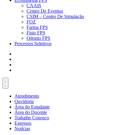
Ecossistema FPS
CAAIS
Centro De Eventos
CSIM – Centro De Simulação
FOZ
Farma FPS
Fisio FPS
Odonto FPS
Processos Seletivos
Atendimento
Ouvidoria
Área do Estudante
Área do Docente
Trabalhe Conosco
Egressos
Notícias