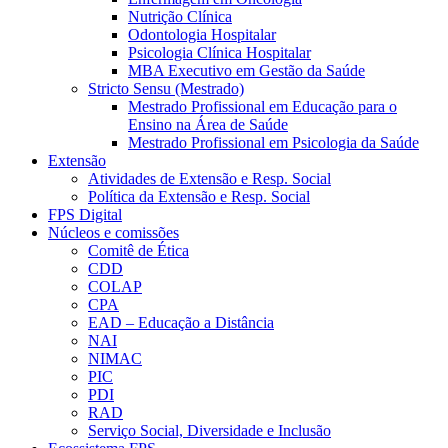
Nutrição Clínica
Odontologia Hospitalar
Psicologia Clínica Hospitalar
MBA Executivo em Gestão da Saúde
Stricto Sensu (Mestrado)
Mestrado Profissional em Educação para o
Ensino na Área de Saúde
Mestrado Profissional em Psicologia da Saúde
Extensão
Atividades de Extensão e Resp. Social
Política da Extensão e Resp. Social
FPS Digital
Núcleos e comissões
Comitê de Ética
CDD
COLAP
CPA
EAD – Educação a Distância
NAI
NIMAC
PIC
PDI
RAD
Serviço Social, Diversidade e Inclusão