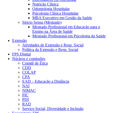
Nutrição Clínica
Odontologia Hospitalar
Psicologia Clínica Hospitalar
MBA Executivo em Gestão da Saúde
Stricto Sensu (Mestrado)
Mestrado Profissional em Educação para o
Ensino na Área de Saúde
Mestrado Profissional em Psicologia da Saúde
Extensão
Atividades de Extensão e Resp. Social
Política da Extensão e Resp. Social
FPS Digital
Núcleos e comissões
Comitê de Ética
CDD
COLAP
CPA
EAD – Educação a Distância
NAI
NIMAC
PIC
PDI
RAD
Serviço Social, Diversidade e Inclusão