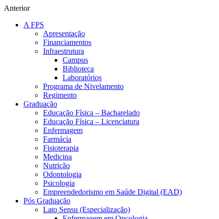
Anterior
A FPS
Apresentação
Financiamentos
Infraestrutura
Campus
Biblioteca
Laboratórios
Programa de Nivelamento
Regimento
Graduação
Educação Física – Bacharelado
Educação Física – Licenciatura
Enfermagem
Farmácia
Fisioterapia
Medicina
Nutrição
Odontologia
Psicologia
Empreendedorismo em Saúde Digital (EAD)
Pós Graduação
Lato Sensu (Especialização)
Enfermagem em Oncologia