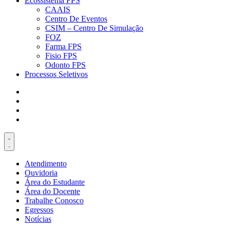
Ecossistema FPS
CAAIS
Centro De Eventos
CSIM – Centro De Simulação
FOZ
Farma FPS
Fisio FPS
Odonto FPS
Processos Seletivos
Atendimento
Ouvidoria
Área do Estudante
Área do Docente
Trabalhe Conosco
Egressos
Notícias