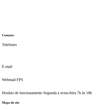
Contatos
Telefones
(81) 3035.7777
(81) 3312.7777
E-mail
contato@fps.edu.br
Webmail FPS
Acesse aqui o seu e-mail
Horário de funcionamento Segunda a sexta-feira 7h às 18h
Mapa do site