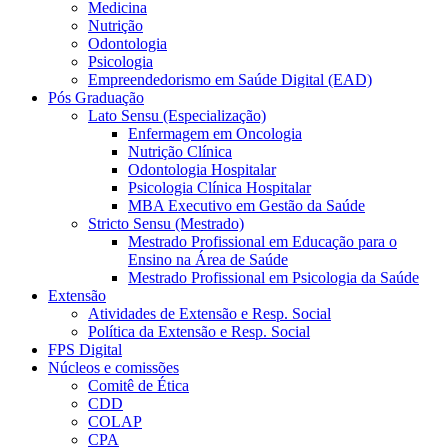
Medicina
Nutrição
Odontologia
Psicologia
Empreendedorismo em Saúde Digital (EAD)
Pós Graduação
Lato Sensu (Especialização)
Enfermagem em Oncologia
Nutrição Clínica
Odontologia Hospitalar
Psicologia Clínica Hospitalar
MBA Executivo em Gestão da Saúde
Stricto Sensu (Mestrado)
Mestrado Profissional em Educação para o
Ensino na Área de Saúde
Mestrado Profissional em Psicologia da Saúde
Extensão
Atividades de Extensão e Resp. Social
Política da Extensão e Resp. Social
FPS Digital
Núcleos e comissões
Comitê de Ética
CDD
COLAP
CPA