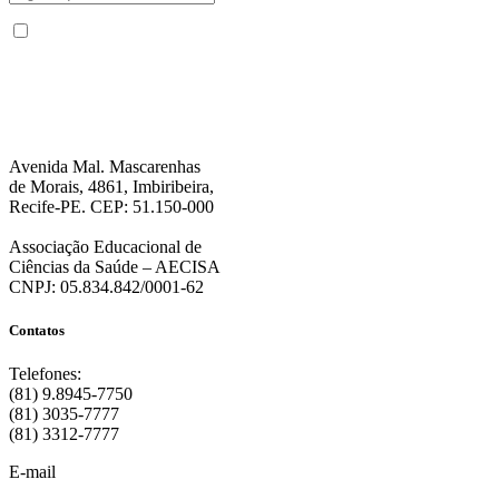
Não enviamos SPAM. “Ao fornecer seus dados, Você permite que a FPS
encaminhe notícias, novidades, promoções e eventos da FPS de forma mais
personalizada. Para mais informações, sugerimos que você acesse nossa
Política de Privacidade
.”
Avenida Mal. Mascarenhas
de Morais, 4861, Imbiribeira,
Recife-PE. CEP: 51.150-000
Associação Educacional de
Ciências da Saúde – AECISA
CNPJ: 05.834.842/0001-62
Contatos
Telefones:
(81) 9.8945-7750
(81) 3035-7777
(81) 3312-7777
E-mail
:
contato@fps.edu.br