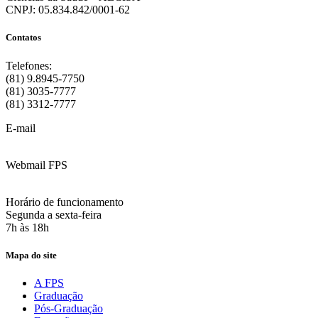
CNPJ: 05.834.842/0001-62
Contatos
Telefones:
(81) 9.8945-7750
(81) 3035-7777
(81) 3312-7777
E-mail
:
contato@fps.edu.br
Webmail FPS
Acesse aqui o seu e-mail
Horário de funcionamento
Segunda a sexta-feira
7h às 18h
Mapa do site
A FPS
Graduação
Pós-Graduação