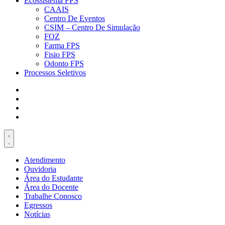
Ecossistema FPS
CAAIS
Centro De Eventos
CSIM – Centro De Simulação
FOZ
Farma FPS
Fisio FPS
Odonto FPS
Processos Seletivos
Atendimento
Ouvidoria
Área do Estudante
Área do Docente
Trabalhe Conosco
Egressos
Notícias