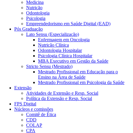
Medicina
Nutrição
Odontologia
Psicologia
Empreendedorismo em Saúde Digital (EAD)
Pós Graduação
Lato Sensu (Especialização)
Enfermagem em Oncologia
Nutrição Clínica
Odontologia Hospitalar
Psicologia Clínica Hospitalar
MBA Executivo em Gestão da Saúde
Stricto Sensu (Mestrado)
Mestrado Profissional em Educação para o
Ensino na Área de Saúde
Mestrado Profissional em Psicologia da Saúde
Extensão
Atividades de Extensão e Resp. Social
Política da Extensão e Resp. Social
FPS Digital
Núcleos e comissões
Comitê de Ética
CDD
COLAP
CPA