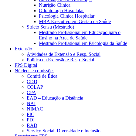
Nutrição Clínica
Odontologia Hospitalar
Psicologia Clínica Hospitalar
MBA Executivo em Gestão da Saúde
Stricto Sensu (Mestrado)
Mestrado Profissional em Educação para o
Ensino na Área de Saúde
Mestrado Profissional em Psicologia da Saúde
Extensão
Atividades de Extensão e Resp. Social
Política da Extensão e Resp. Social
FPS Digital
Núcleos e comissões
Comitê de Ética
CDD
COLAP
CPA
EAD – Educação a Distância
NAI
NIMAC
PIC
PDI
RAD
Serviço Social, Diversidade e Inclusão