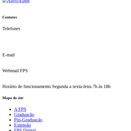
Contatos
Telefones
(81) 3035.7777
(81) 3312.7777
E-mail
contato@fps.edu.br
Webmail FPS
Acesse aqui o seu e-mail
Horário de funcionamento Segunda a sexta-feira 7h às 18h
Mapa do site
A FPS
Graduação
Pós-Graduação
Extensão
FPS Digital