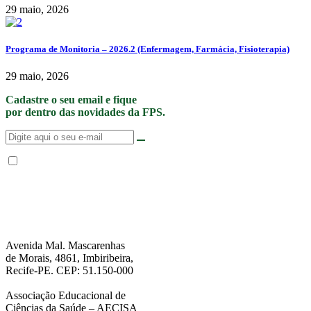
29 maio, 2026
Programa de Monitoria – 2026.2 (Enfermagem, Farmácia, Fisioterapia)
29 maio, 2026
Cadastre o seu email e fique
por dentro das novidades da FPS.
Não enviamos SPAM. “Ao fornecer seus dados, Você permite que a FPS
encaminhe notícias, novidades, promoções e eventos da FPS de forma mais
personalizada. Para mais informações, sugerimos que você acesse nossa
Política de Privacidade
.”
Avenida Mal. Mascarenhas
de Morais, 4861, Imbiribeira,
Recife-PE. CEP: 51.150-000
Associação Educacional de
Ciências da Saúde – AECISA