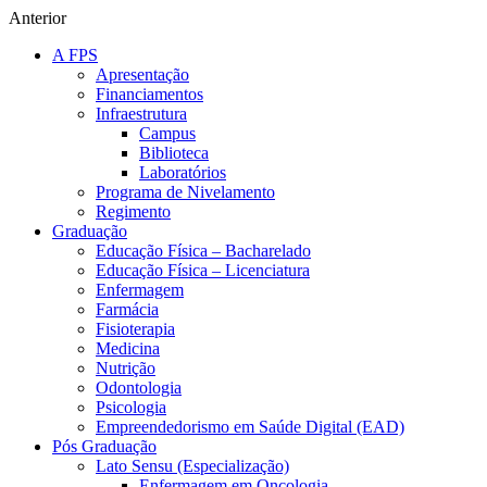
Anterior
A FPS
Apresentação
Financiamentos
Infraestrutura
Campus
Biblioteca
Laboratórios
Programa de Nivelamento
Regimento
Graduação
Educação Física – Bacharelado
Educação Física – Licenciatura
Enfermagem
Farmácia
Fisioterapia
Medicina
Nutrição
Odontologia
Psicologia
Empreendedorismo em Saúde Digital (EAD)
Pós Graduação
Lato Sensu (Especialização)
Enfermagem em Oncologia