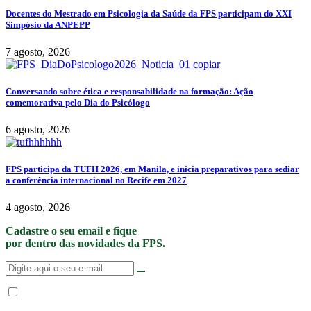
Docentes do Mestrado em Psicologia da Saúde da FPS participam do XXI
Simpósio da ANPEPP
7 agosto, 2026
Conversando sobre ética e responsabilidade na formação: Ação
comemorativa pelo Dia do Psicólogo
6 agosto, 2026
FPS participa da TUFH 2026, em Manila, e inicia preparativos para sediar
a conferência internacional no Recife em 2027
4 agosto, 2026
Cadastre o seu email e fique
por dentro das novidades da FPS.
Não enviamos SPAM. “Ao fornecer seus dados, Você permite que a FPS
encaminhe notícias, novidades, promoções e eventos da FPS de forma mais