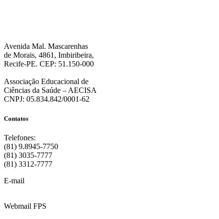
personalizada. Para mais informações, sugerimos que você acesse nossa
Política de Privacidade
.”
Avenida Mal. Mascarenhas
de Morais, 4861, Imbiribeira,
Recife-PE. CEP: 51.150-000
Associação Educacional de
Ciências da Saúde – AECISA
CNPJ: 05.834.842/0001-62
Contatos
Telefones:
(81) 9.8945-7750
(81) 3035-7777
(81) 3312-7777
E-mail
:
contato@fps.edu.br
Webmail FPS
Acesse aqui o seu e-mail