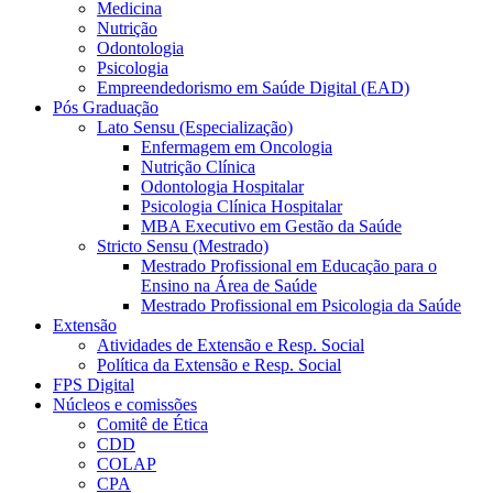
Medicina
Nutrição
Odontologia
Psicologia
Empreendedorismo em Saúde Digital (EAD)
Pós Graduação
Lato Sensu (Especialização)
Enfermagem em Oncologia
Nutrição Clínica
Odontologia Hospitalar
Psicologia Clínica Hospitalar
MBA Executivo em Gestão da Saúde
Stricto Sensu (Mestrado)
Mestrado Profissional em Educação para o
Ensino na Área de Saúde
Mestrado Profissional em Psicologia da Saúde
Extensão
Atividades de Extensão e Resp. Social
Política da Extensão e Resp. Social
FPS Digital
Núcleos e comissões
Comitê de Ética
CDD
COLAP
CPA