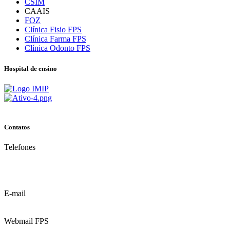
CSIM
CAAIS
FOZ
Clínica Fisio FPS
Clínica Farma FPS
Clínica Odonto FPS
Hospital de ensino
Contatos
Telefones
(81) 3035.7777
(81) 3312.7777
E-mail
contato@fps.edu.br
Webmail FPS