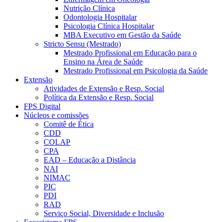
Nutrição Clínica
Odontologia Hospitalar
Psicologia Clínica Hospitalar
MBA Executivo em Gestão da Saúde
Stricto Sensu (Mestrado)
Mestrado Profissional em Educação para o
Ensino na Área de Saúde
Mestrado Profissional em Psicologia da Saúde
Extensão
Atividades de Extensão e Resp. Social
Política da Extensão e Resp. Social
FPS Digital
Núcleos e comissões
Comitê de Ética
CDD
COLAP
CPA
EAD – Educação a Distância
NAI
NIMAC
PIC
PDI
RAD
Serviço Social, Diversidade e Inclusão