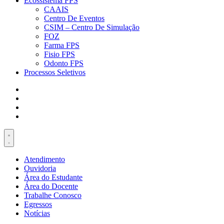
Ecossistema FPS
CAAIS
Centro De Eventos
CSIM – Centro De Simulação
FOZ
Farma FPS
Fisio FPS
Odonto FPS
Processos Seletivos
Atendimento
Ouvidoria
Área do Estudante
Área do Docente
Trabalhe Conosco
Egressos
Notícias