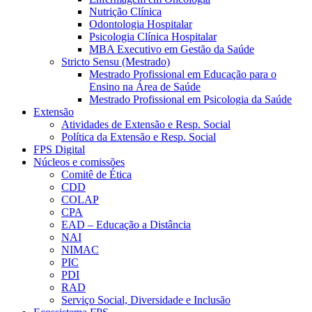
Nutrição Clínica
Odontologia Hospitalar
Psicologia Clínica Hospitalar
MBA Executivo em Gestão da Saúde
Stricto Sensu (Mestrado)
Mestrado Profissional em Educação para o
Ensino na Área de Saúde
Mestrado Profissional em Psicologia da Saúde
Extensão
Atividades de Extensão e Resp. Social
Política da Extensão e Resp. Social
FPS Digital
Núcleos e comissões
Comitê de Ética
CDD
COLAP
CPA
EAD – Educação a Distância
NAI
NIMAC
PIC
PDI
RAD
Serviço Social, Diversidade e Inclusão