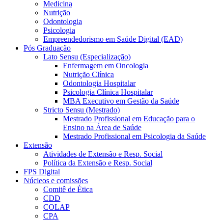
Medicina
Nutrição
Odontologia
Psicologia
Empreendedorismo em Saúde Digital (EAD)
Pós Graduação
Lato Sensu (Especialização)
Enfermagem em Oncologia
Nutrição Clínica
Odontologia Hospitalar
Psicologia Clínica Hospitalar
MBA Executivo em Gestão da Saúde
Stricto Sensu (Mestrado)
Mestrado Profissional em Educação para o
Ensino na Área de Saúde
Mestrado Profissional em Psicologia da Saúde
Extensão
Atividades de Extensão e Resp. Social
Política da Extensão e Resp. Social
FPS Digital
Núcleos e comissões
Comitê de Ética
CDD
COLAP
CPA