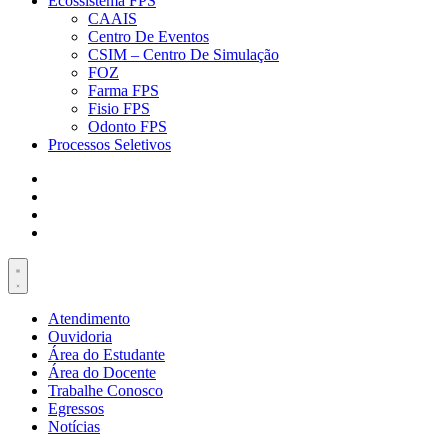
Ecossistema FPS
CAAIS
Centro De Eventos
CSIM – Centro De Simulação
FOZ
Farma FPS
Fisio FPS
Odonto FPS
Processos Seletivos
Atendimento
Ouvidoria
Área do Estudante
Área do Docente
Trabalhe Conosco
Egressos
Notícias