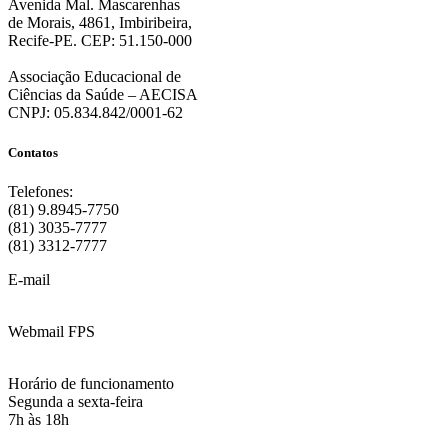
Avenida Mal. Mascarenhas
de Morais, 4861, Imbiribeira,
Recife-PE. CEP: 51.150-000
Associação Educacional de
Ciências da Saúde – AECISA
CNPJ: 05.834.842/0001-62
Contatos
Telefones:
(81) 9.8945-7750
(81) 3035-7777
(81) 3312-7777
E-mail
:
contato@fps.edu.br
Webmail FPS
Acesse aqui o seu e-mail
Horário de funcionamento
Segunda a sexta-feira
7h às 18h