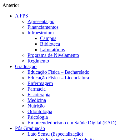
Anterior
A FPS
Apresentação
Financiamentos
Infraestrutura
Campus
Biblioteca
Laboratórios
Programa de Nivelamento
Regimento
Graduação
Educação Física – Bacharelado
Educação Física – Licenciatura
Enfermagem
Farmácia
Fisioterapia
Medicina
Nutrição
Odontologia
Psicologia
Empreendedorismo em Saúde Digital (EAD)
Pós Graduação
Lato Sensu (Especialização)
Enfermagem em Oncologia