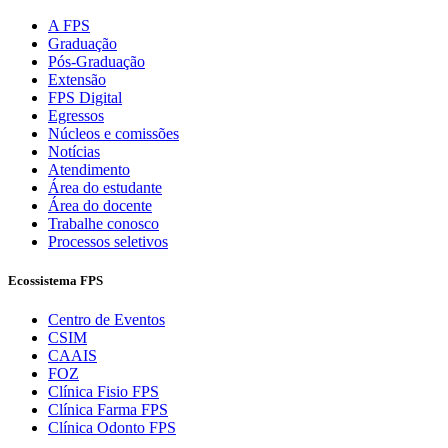
A FPS
Graduação
Pós-Graduação
Extensão
FPS Digital
Egressos
Núcleos e comissões
Notícias
Atendimento
Área do estudante
Área do docente
Trabalhe conosco
Processos seletivos
Ecossistema FPS
Centro de Eventos
CSIM
CAAIS
FOZ
Clínica Fisio FPS
Clínica Farma FPS
Clínica Odonto FPS