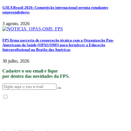
GSEA Brasil 2026: Competição internacional premia estudantes
empreendedores
3 agosto, 2026
FPS firma parceria de cooperação técnica com a Organização Pan-
Americana da Saúde (OPAS/OMS) para fortalecer a Educação
Interprofissional na Região das Américas
30 julho, 2026
Cadastre o seu email e fique
por dentro das novidades da FPS.
Não enviamos SPAM. “Ao fornecer seus dados, Você permite que a FPS
encaminhe notícias, novidades, promoções e eventos da FPS de forma mais
personalizada. Para mais informações, sugerimos que você acesse nossa
Política de Privacidade
.”