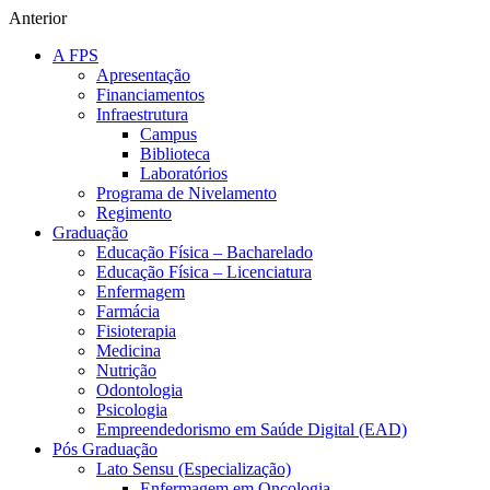
Anterior
A FPS
Apresentação
Financiamentos
Infraestrutura
Campus
Biblioteca
Laboratórios
Programa de Nivelamento
Regimento
Graduação
Educação Física – Bacharelado
Educação Física – Licenciatura
Enfermagem
Farmácia
Fisioterapia
Medicina
Nutrição
Odontologia
Psicologia
Empreendedorismo em Saúde Digital (EAD)
Pós Graduação
Lato Sensu (Especialização)
Enfermagem em Oncologia