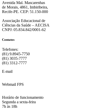
Avenida Mal. Mascarenhas
de Morais, 4861, Imbiribeira,
Recife-PE. CEP: 51.150-000
Associação Educacional de
Ciências da Saúde – AECISA
CNPJ: 05.834.842/0001-62
Contatos
Telefones:
(81) 9.8945-7750
(81) 3035-7777
(81) 3312-7777
E-mail
:
contato@fps.edu.br
Webmail FPS
Acesse aqui o seu e-mail
Horário de funcionamento
Segunda a sexta-feira
7h às 18h