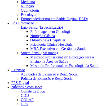
Medicina
Nutrição
Odontologia
Psicologia
Empreendedorismo em Saúde Digital (EAD)
Pós Graduação
Lato Sensu (Especialização)
Enfermagem em Oncologia
Nutrição Clínica
Odontologia Hospitalar
Psicologia Clínica Hospitalar
MBA Executivo em Gestão da Saúde
Stricto Sensu (Mestrado)
Mestrado Profissional em Educação para o
Ensino na Área de Saúde
Mestrado Profissional em Psicologia da Saúde
Extensão
Atividades de Extensão e Resp. Social
Política da Extensão e Resp. Social
FPS Digital
Núcleos e comissões
Comitê de Ética
CDD
COLAP
CPA