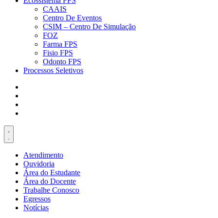
Ecossistema FPS
CAAIS
Centro De Eventos
CSIM – Centro De Simulação
FOZ
Farma FPS
Fisio FPS
Odonto FPS
Processos Seletivos
Atendimento
Ouvidoria
Área do Estudante
Área do Docente
Trabalhe Conosco
Egressos
Notícias