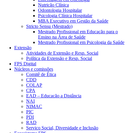
Nutrição Clínica
Odontologia Hospitalar
Psicologia Clínica Hospitalar
MBA Executivo em Gestão da Saúde
Stricto Sensu (Mestrado)
Mestrado Profissional em Educação para o
Ensino na Área de Saúde
Mestrado Profissional em Psicologia da Saúde
Extensão
Atividades de Extensão e Resp. Social
Política da Extensão e Resp. Social
FPS Digital
Núcleos e comissões
Comitê de Ética
CDD
COLAP
CPA
EAD – Educação a Distância
NAI
NIMAC
PIC
PDI
RAD
Serviço Social, Diversidade e Inclusão