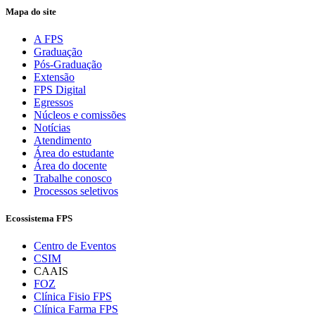
Mapa do site
A FPS
Graduação
Pós-Graduação
Extensão
FPS Digital
Egressos
Núcleos e comissões
Notícias
Atendimento
Área do estudante
Área do docente
Trabalhe conosco
Processos seletivos
Ecossistema FPS
Centro de Eventos
CSIM
CAAIS
FOZ
Clínica Fisio FPS
Clínica Farma FPS