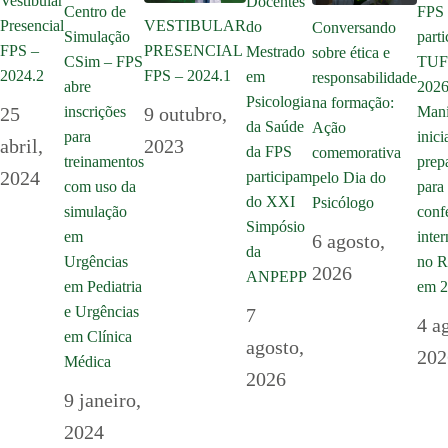
Vestibular
Docentes
Centro de
FPS
Presencial
VESTIBULAR
do
Conversando
Simulação
parti
FPS –
PRESENCIAL
Mestrado
sobre ética e
CSim – FPS
TU
2024.2
FPS – 2024.1
em
responsabilidade
abre
2026
Psicologia
na formação:
inscrições
25
9 outubro,
Mani
da Saúde
Ação
para
inici
abril,
2023
da FPS
comemorativa
treinamentos
prep
2024
participam
pelo Dia do
com uso da
para 
do XXI
Psicólogo
simulação
conf
Simpósio
em
inte
6 agosto,
da
Urgências
no R
2026
ANPEPP
em Pediatria
em 
e Urgências
7
4 a
em Clínica
agosto,
202
Médica
2026
9 janeiro,
2024