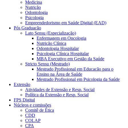
Medicina
Nutrição
Odontologia
Psicologia
Empreendedorismo em Saúde Digital (EAD)
Pós Graduação
Lato Sensu (Especialização)
Enfermagem em Oncologia
Nutrição Clínica
Odontologia Hospitalar
Psicologia Clínica Hospitalar
MBA Executivo em Gestão da Saúde
Stricto Sensu (Mestrado)
Mestrado Profissional em Educação para o
Ensino na Área de Saúde
Mestrado Profissional em Psicologia da Saúde
Extensão
Atividades de Extensão e Resp. Social
Política da Extensão e Resp. Social
FPS Digital
Núcleos e comissões
Comitê de Ética
CDD
COLAP
CPA