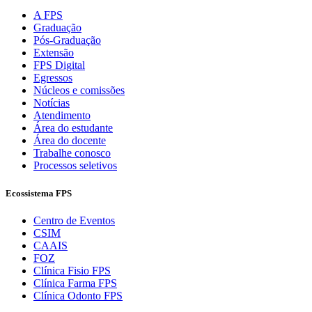
A FPS
Graduação
Pós-Graduação
Extensão
FPS Digital
Egressos
Núcleos e comissões
Notícias
Atendimento
Área do estudante
Área do docente
Trabalhe conosco
Processos seletivos
Ecossistema FPS
Centro de Eventos
CSIM
CAAIS
FOZ
Clínica Fisio FPS
Clínica Farma FPS
Clínica Odonto FPS