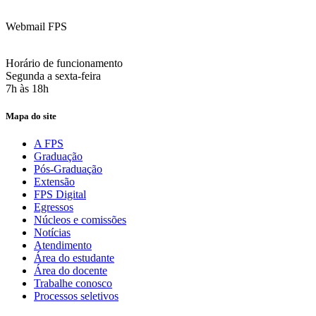
contato@fps.edu.br
Webmail FPS
Acesse aqui o seu e-mail
Horário de funcionamento
Segunda a sexta-feira
7h às 18h
Mapa do site
A FPS
Graduação
Pós-Graduação
Extensão
FPS Digital
Egressos
Núcleos e comissões
Notícias
Atendimento
Área do estudante
Área do docente
Trabalhe conosco
Processos seletivos