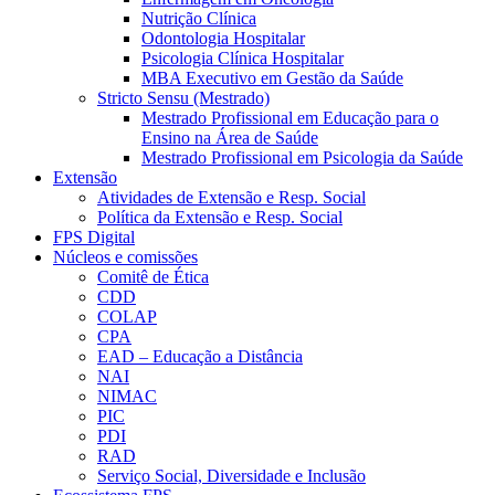
Nutrição Clínica
Odontologia Hospitalar
Psicologia Clínica Hospitalar
MBA Executivo em Gestão da Saúde
Stricto Sensu (Mestrado)
Mestrado Profissional em Educação para o
Ensino na Área de Saúde
Mestrado Profissional em Psicologia da Saúde
Extensão
Atividades de Extensão e Resp. Social
Política da Extensão e Resp. Social
FPS Digital
Núcleos e comissões
Comitê de Ética
CDD
COLAP
CPA
EAD – Educação a Distância
NAI
NIMAC
PIC
PDI
RAD
Serviço Social, Diversidade e Inclusão