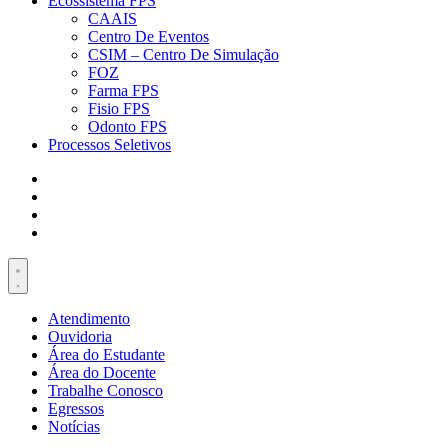
Ecossistema FPS
CAAIS
Centro De Eventos
CSIM – Centro De Simulação
FOZ
Farma FPS
Fisio FPS
Odonto FPS
Processos Seletivos
Atendimento
Ouvidoria
Área do Estudante
Área do Docente
Trabalhe Conosco
Egressos
Notícias