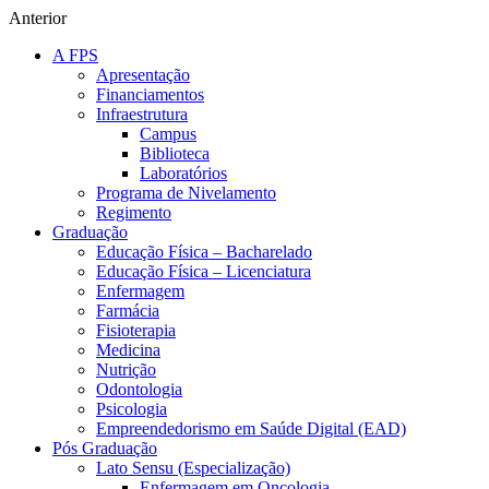
Anterior
A FPS
Apresentação
Financiamentos
Infraestrutura
Campus
Biblioteca
Laboratórios
Programa de Nivelamento
Regimento
Graduação
Educação Física – Bacharelado
Educação Física – Licenciatura
Enfermagem
Farmácia
Fisioterapia
Medicina
Nutrição
Odontologia
Psicologia
Empreendedorismo em Saúde Digital (EAD)
Pós Graduação
Lato Sensu (Especialização)
Enfermagem em Oncologia