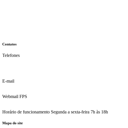
Contatos
Telefones
(81) 3035.7777
(81) 3312.7777
E-mail
contato@fps.edu.br
Webmail FPS
Acesse aqui o seu e-mail
Horário de funcionamento Segunda a sexta-feira 7h às 18h
Mapa do site