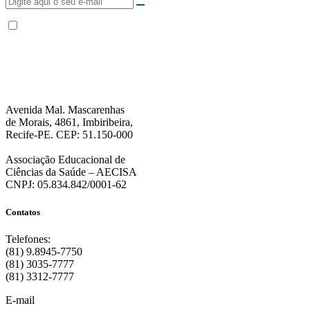
Não enviamos SPAM. “Ao fornecer seus dados, Você permite que a FPS
encaminhe notícias, novidades, promoções e eventos da FPS de forma mais
personalizada. Para mais informações, sugerimos que você acesse nossa
Política de Privacidade
.”
Avenida Mal. Mascarenhas
de Morais, 4861, Imbiribeira,
Recife-PE. CEP: 51.150-000
Associação Educacional de
Ciências da Saúde – AECISA
CNPJ: 05.834.842/0001-62
Contatos
Telefones:
(81) 9.8945-7750
(81) 3035-7777
(81) 3312-7777
E-mail
: