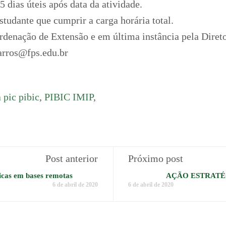
 dias úteis após data da atividade.
estudante que cumprir a carga horária total.
ordenação de Extensão e em última instância pela Diret
arros@fps.edu.br
 pic pibic
,
PIBIC IMIP
,
Post anterior
Próximo post
ricas em bases remotas
AÇÃO ESTRATÉ
6 de abril de 2020
6 de abril de 2020