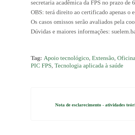
secretaria acadêmica da FPS no prazo de 65
OBS: terá direito ao certificado apenas o 
Os casos omissos serão avaliados pela co
Dúvidas e maiores informações: suelem.b
Tag:
Apoio tecnológico
,
Extensão
,
Oficina
PIC FPS
,
Tecnologia aplicada à saúde
Nota de esclarecimento - atividades teó