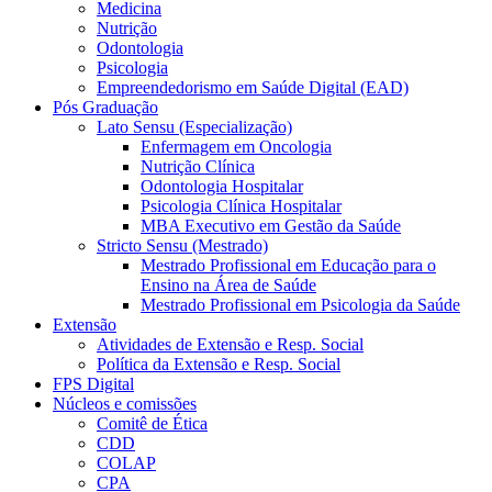
Medicina
Nutrição
Odontologia
Psicologia
Empreendedorismo em Saúde Digital (EAD)
Pós Graduação
Lato Sensu (Especialização)
Enfermagem em Oncologia
Nutrição Clínica
Odontologia Hospitalar
Psicologia Clínica Hospitalar
MBA Executivo em Gestão da Saúde
Stricto Sensu (Mestrado)
Mestrado Profissional em Educação para o
Ensino na Área de Saúde
Mestrado Profissional em Psicologia da Saúde
Extensão
Atividades de Extensão e Resp. Social
Política da Extensão e Resp. Social
FPS Digital
Núcleos e comissões
Comitê de Ética
CDD
COLAP
CPA