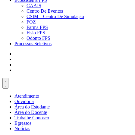
Ecossistema FPS
CAAIS
Centro De Eventos
CSIM – Centro De Simulação
FOZ
Farma FPS
Fisio FPS
Odonto FPS
Processos Seletivos
Atendimento
Ouvidoria
Área do Estudante
Área do Docente
Trabalhe Conosco
Egressos
Notícias