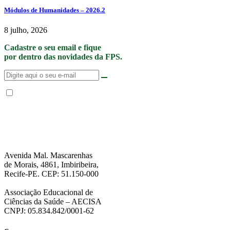
Módulos de Humanidades – 2026.2
8 julho, 2026
Cadastre o seu email e fique
por dentro das novidades da FPS.
Não enviamos SPAM. “Ao fornecer seus dados, Você permite que a FPS
encaminhe notícias, novidades, promoções e eventos da FPS de forma mais
personalizada. Para mais informações, sugerimos que você acesse nossa
Política de Privacidade
.”
Avenida Mal. Mascarenhas
de Morais, 4861, Imbiribeira,
Recife-PE. CEP: 51.150-000
Associação Educacional de
Ciências da Saúde – AECISA
CNPJ: 05.834.842/0001-62