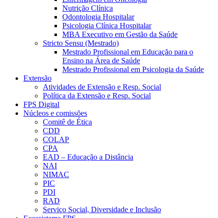
Nutrição Clínica
Odontologia Hospitalar
Psicologia Clínica Hospitalar
MBA Executivo em Gestão da Saúde
Stricto Sensu (Mestrado)
Mestrado Profissional em Educação para o
Ensino na Área de Saúde
Mestrado Profissional em Psicologia da Saúde
Extensão
Atividades de Extensão e Resp. Social
Política da Extensão e Resp. Social
FPS Digital
Núcleos e comissões
Comitê de Ética
CDD
COLAP
CPA
EAD – Educação a Distância
NAI
NIMAC
PIC
PDI
RAD
Serviço Social, Diversidade e Inclusão