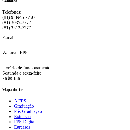
Contatos
Telefones:
(81) 9.8945-7750
(81) 3035-7777
(81) 3312-7777
E-mail
:
contato@fps.edu.br
Webmail FPS
Acesse aqui o seu e-mail
Horário de funcionamento
Segunda a sexta-feira
7h às 18h
Mapa do site
A FPS
Graduação
Pós-Graduação
Extensão
FPS Digital
Egressos