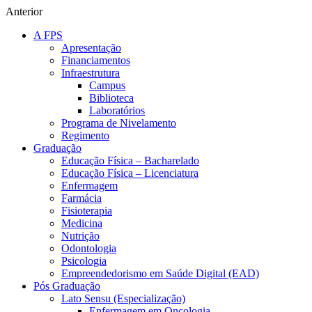
Anterior
A FPS
Apresentação
Financiamentos
Infraestrutura
Campus
Biblioteca
Laboratórios
Programa de Nivelamento
Regimento
Graduação
Educação Física – Bacharelado
Educação Física – Licenciatura
Enfermagem
Farmácia
Fisioterapia
Medicina
Nutrição
Odontologia
Psicologia
Empreendedorismo em Saúde Digital (EAD)
Pós Graduação
Lato Sensu (Especialização)
Enfermagem em Oncologia