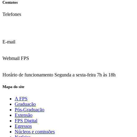
Contatos
Telefones
(81) 3035.7777
(81) 3312.7777
E-mail
contato@fps.edu.br
Webmail FPS
Acesse aqui o seu e-mail
Horário de funcionamento Segunda a sexta-feira 7h às 18h
Mapa do site
A FPS
Graduação
Pós-Graduação
Extensão
FPS Digital
Egressos
Núcleos e comissões