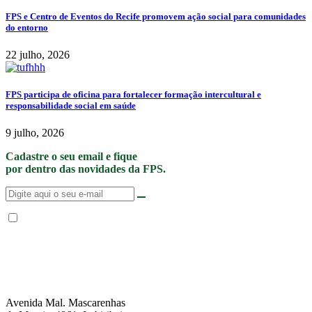
FPS e Centro de Eventos do Recife promovem ação social para comunidades
do entorno
22 julho, 2026
FPS participa de oficina para fortalecer formação intercultural e
responsabilidade social em saúde
9 julho, 2026
Cadastre o seu email e fique
por dentro das novidades da FPS.
Não enviamos SPAM. “Ao fornecer seus dados, Você permite que a FPS
encaminhe notícias, novidades, promoções e eventos da FPS de forma mais
personalizada. Para mais informações, sugerimos que você acesse nossa
Política de Privacidade
.”
Avenida Mal. Mascarenhas