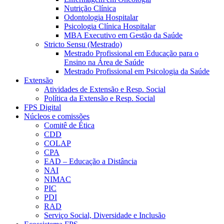
Nutrição Clínica
Odontologia Hospitalar
Psicologia Clínica Hospitalar
MBA Executivo em Gestão da Saúde
Stricto Sensu (Mestrado)
Mestrado Profissional em Educação para o
Ensino na Área de Saúde
Mestrado Profissional em Psicologia da Saúde
Extensão
Atividades de Extensão e Resp. Social
Política da Extensão e Resp. Social
FPS Digital
Núcleos e comissões
Comitê de Ética
CDD
COLAP
CPA
EAD – Educação a Distância
NAI
NIMAC
PIC
PDI
RAD
Serviço Social, Diversidade e Inclusão