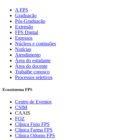
A FPS
Graduação
Pós-Graduação
Extensão
FPS Digital
Egressos
Núcleos e comissões
Notícias
Atendimento
Área do estudante
Área do docente
Trabalhe conosco
Processos seletivos
Ecossistema FPS
Centro de Eventos
CSIM
CAAIS
FOZ
Clínica Fisio FPS
Clínica Farma FPS
Clínica Odonto FPS