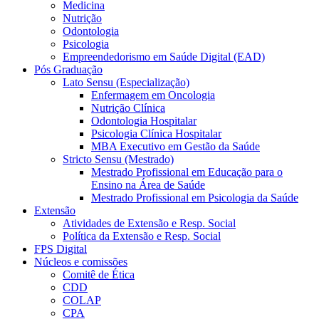
Medicina
Nutrição
Odontologia
Psicologia
Empreendedorismo em Saúde Digital (EAD)
Pós Graduação
Lato Sensu (Especialização)
Enfermagem em Oncologia
Nutrição Clínica
Odontologia Hospitalar
Psicologia Clínica Hospitalar
MBA Executivo em Gestão da Saúde
Stricto Sensu (Mestrado)
Mestrado Profissional em Educação para o
Ensino na Área de Saúde
Mestrado Profissional em Psicologia da Saúde
Extensão
Atividades de Extensão e Resp. Social
Política da Extensão e Resp. Social
FPS Digital
Núcleos e comissões
Comitê de Ética
CDD
COLAP
CPA