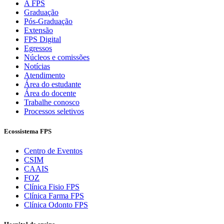
A FPS
Graduação
Pós-Graduação
Extensão
FPS Digital
Egressos
Núcleos e comissões
Notícias
Atendimento
Área do estudante
Área do docente
Trabalhe conosco
Processos seletivos
Ecossistema FPS
Centro de Eventos
CSIM
CAAIS
FOZ
Clínica Fisio FPS
Clínica Farma FPS
Clínica Odonto FPS