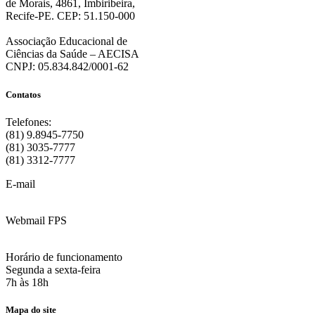
de Morais, 4861, Imbiribeira,
Recife-PE. CEP: 51.150-000
Associação Educacional de
Ciências da Saúde – AECISA
CNPJ: 05.834.842/0001-62
Contatos
Telefones:
(81) 9.8945-7750
(81) 3035-7777
(81) 3312-7777
E-mail
:
contato@fps.edu.br
Webmail FPS
Acesse aqui o seu e-mail
Horário de funcionamento
Segunda a sexta-feira
7h às 18h
Mapa do site