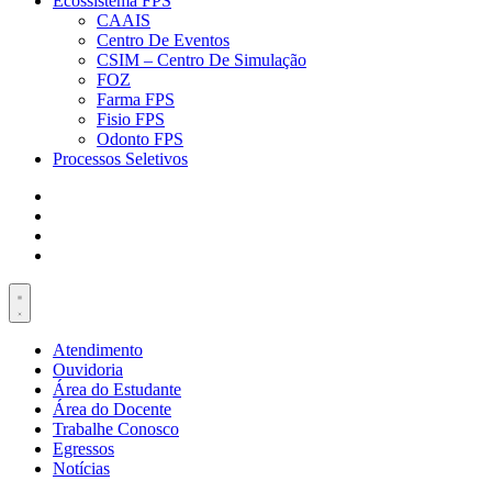
Ecossistema FPS
CAAIS
Centro De Eventos
CSIM – Centro De Simulação
FOZ
Farma FPS
Fisio FPS
Odonto FPS
Processos Seletivos
Atendimento
Ouvidoria
Área do Estudante
Área do Docente
Trabalhe Conosco
Egressos
Notícias