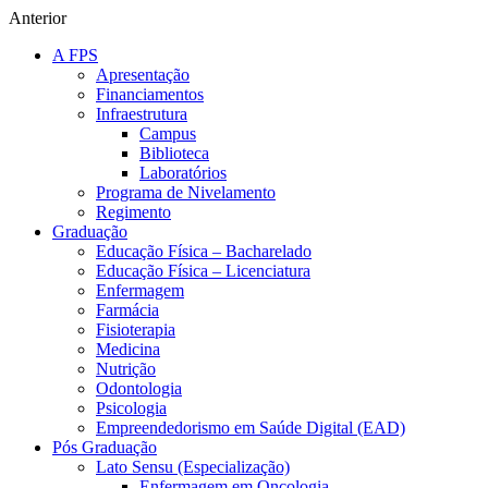
Anterior
A FPS
Apresentação
Financiamentos
Infraestrutura
Campus
Biblioteca
Laboratórios
Programa de Nivelamento
Regimento
Graduação
Educação Física – Bacharelado
Educação Física – Licenciatura
Enfermagem
Farmácia
Fisioterapia
Medicina
Nutrição
Odontologia
Psicologia
Empreendedorismo em Saúde Digital (EAD)
Pós Graduação
Lato Sensu (Especialização)
Enfermagem em Oncologia