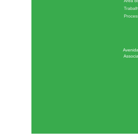
Área d
Trabal
Proces
Avenida
Associ