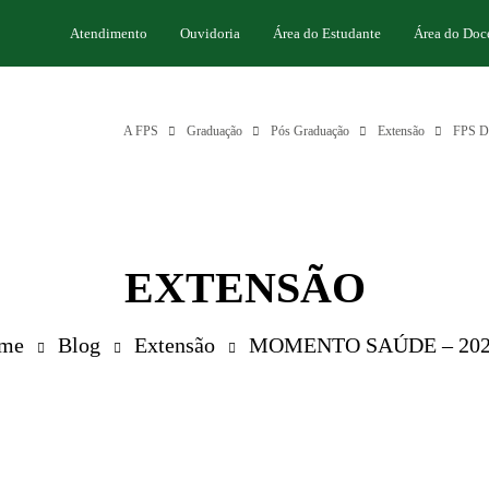
Atendimento
Ouvidoria
Área do Estudante
Área do Doc
A FPS
Graduação
Pós Graduação
Extensão
FPS Di
EXTENSÃO
me
Blog
Extensão
MOMENTO SAÚDE – 202