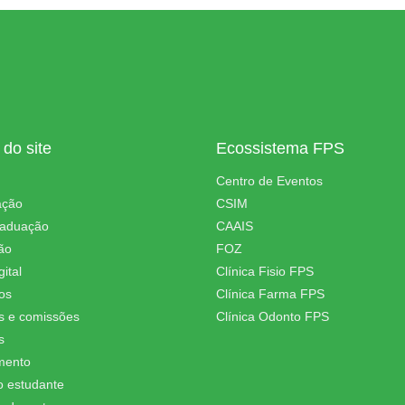
do site
Ecossistema FPS
Centro de Eventos
ação
CSIM
raduação
CAAIS
ão
FOZ
ital
Clínica Fisio FPS
os
Clínica Farma FPS
s e comissões
Clínica Odonto FPS
s
mento
o estudante