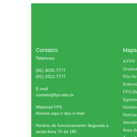
Contatos
Mapa 
Telefones
A FPS
Gradu
(81) 3035.7777
(81) 3312.7777
Pós-G
Extens
E-mail
FPS Dig
contato@fps.edu.br
Egress
Webmail FPS
Núcleo
Acesse aqui o seu e-mail
Notícia
Atendi
Horário de funcionamento Segunda a
Área d
sexta-feira 7h às 18h