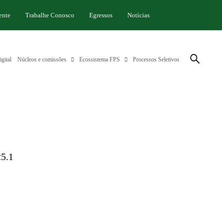
ente
Trabalhe Conosco
Egressos
Notícias
gital
Núcleos e comissões
Ecossistema FPS
Processos Seletivos
5.1