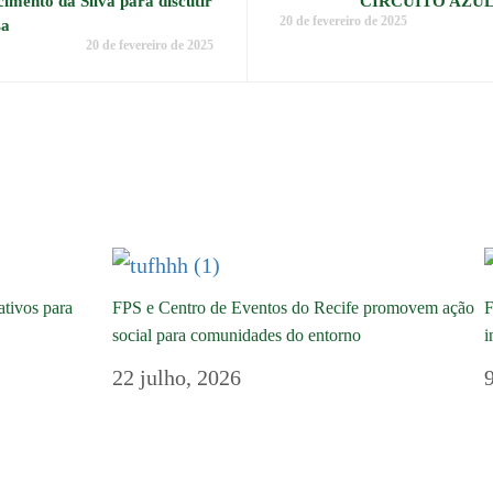
cimento da Silva para discutir
CIRCUITO AZUL:
20 de fevereiro de 2025
sa
20 de fevereiro de 2025
ativos para
FPS e Centro de Eventos do Recife promovem ação
F
social para comunidades do entorno
i
22 julho, 2026