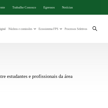
ente
Trabalhe Conosco
Egressos
Notícias
gital
Núcleos e comissões
Ecossistema FPS
Processos Seletivos
re estudantes e profissionais da área