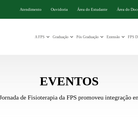
Atendimento
Ouvidoria
Área do Estudante
Área do Doc
A FPS
Graduação
Pós Graduação
Extensão
FPS Di
EVENTOS
Jornada de Fisioterapia da FPS promoveu integração ent