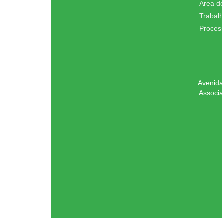
Área d
Trabal
Proces
Avenida
Associ