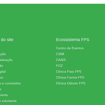
do site
Ecossistema FPS
Centro de Eventos
ação
CSIM
raduação
CAAIS
ão
FOZ
ital
Clínica Fisio FPS
os
Clínica Farma FPS
s e comissões
Clínica Odonto FPS
s
mento
o estudante