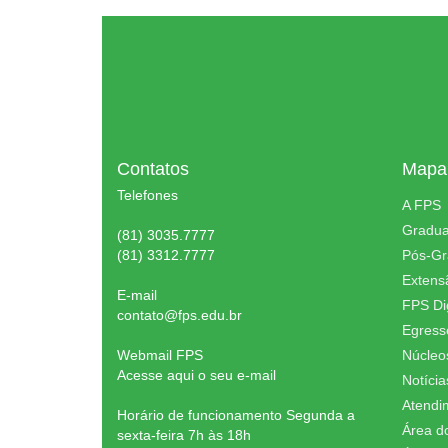
Contatos
Mapa 
Telefones
A FPS
Gradu
(81) 3035.7777
(81) 3312.7777
Pós-G
Extens
E-mail
FPS Dig
contato@fps.edu.br
Egress
Webmail FPS
Núcleo
Acesse aqui o seu e-mail
Notícia
Atendi
Horário de funcionamento Segunda a
Área d
sexta-feira 7h às 18h