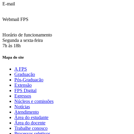
E-mail
:
contato@fps.edu.br
Webmail FPS
Acesse aqui o seu e-mail
Horário de funcionamento
Segunda a sexta-feira
7h às 18h
Mapa do site
A FPS
Graduação
Pós-Graduação
Extensão
FPS Digital
Egressos
Núcleos e comissões
Notícias
Atendimento
Área do estudante
Área do docente
Trabalhe conosco
Processos seletivos