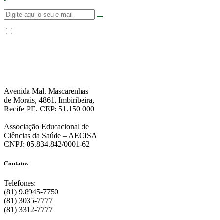
Não enviamos SPAM. “Ao fornecer seus dados, Você permite que a FPS
encaminhe notícias, novidades, promoções e eventos da FPS de forma mais
personalizada. Para mais informações, sugerimos que você acesse nossa
Política de Privacidade
.”
Avenida Mal. Mascarenhas
de Morais, 4861, Imbiribeira,
Recife-PE. CEP: 51.150-000
Associação Educacional de
Ciências da Saúde – AECISA
CNPJ: 05.834.842/0001-62
Contatos
Telefones:
(81) 9.8945-7750
(81) 3035-7777
(81) 3312-7777