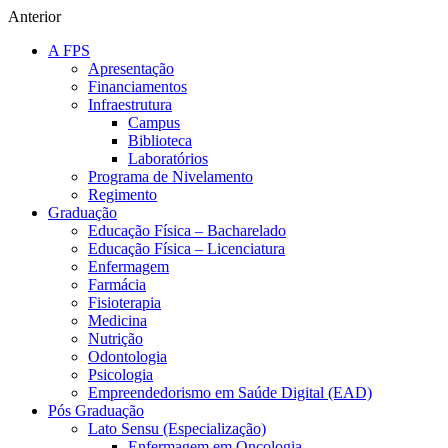
Anterior
A FPS
Apresentação
Financiamentos
Infraestrutura
Campus
Biblioteca
Laboratórios
Programa de Nivelamento
Regimento
Graduação
Educação Física – Bacharelado
Educação Física – Licenciatura
Enfermagem
Farmácia
Fisioterapia
Medicina
Nutrição
Odontologia
Psicologia
Empreendedorismo em Saúde Digital (EAD)
Pós Graduação
Lato Sensu (Especialização)
Enfermagem em Oncologia