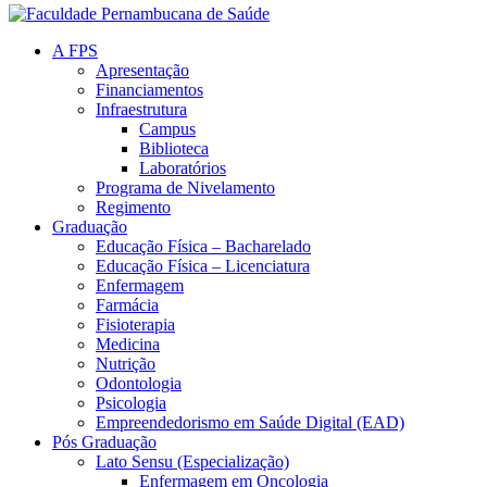
A FPS
Apresentação
Financiamentos
Infraestrutura
Campus
Biblioteca
Laboratórios
Programa de Nivelamento
Regimento
Graduação
Educação Física – Bacharelado
Educação Física – Licenciatura
Enfermagem
Farmácia
Fisioterapia
Medicina
Nutrição
Odontologia
Psicologia
Empreendedorismo em Saúde Digital (EAD)
Pós Graduação
Lato Sensu (Especialização)
Enfermagem em Oncologia