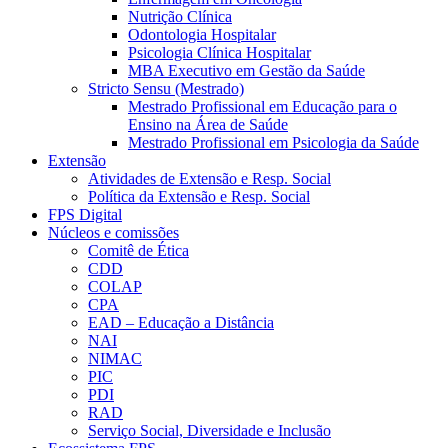
Nutrição Clínica
Odontologia Hospitalar
Psicologia Clínica Hospitalar
MBA Executivo em Gestão da Saúde
Stricto Sensu (Mestrado)
Mestrado Profissional em Educação para o
Ensino na Área de Saúde
Mestrado Profissional em Psicologia da Saúde
Extensão
Atividades de Extensão e Resp. Social
Política da Extensão e Resp. Social
FPS Digital
Núcleos e comissões
Comitê de Ética
CDD
COLAP
CPA
EAD – Educação a Distância
NAI
NIMAC
PIC
PDI
RAD
Serviço Social, Diversidade e Inclusão