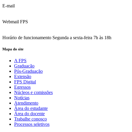
E-mail
contato@fps.edu.br
Webmail FPS
Acesse aqui o seu e-mail
Horário de funcionamento Segunda a sexta-feira 7h às 18h
Mapa do site
A FPS
Graduação
Pós-Graduação
Extensão
FPS Digital
Egressos
Núcleos e comissões
Notícias
Atendimento
Área do estudante
Área do docente
Trabalhe conosco
Processos seletivos