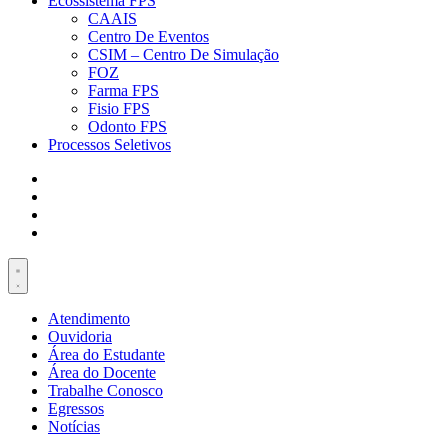
Ecossistema FPS
CAAIS
Centro De Eventos
CSIM – Centro De Simulação
FOZ
Farma FPS
Fisio FPS
Odonto FPS
Processos Seletivos
Atendimento
Ouvidoria
Área do Estudante
Área do Docente
Trabalhe Conosco
Egressos
Notícias